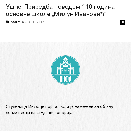
Ушће: Приредба поводом 110 година
основне школе „Милун Ивановић”
filipadmin
-
30.11.2017.
0
Студеница Инфо је портал који је намењен за објaву
лепих вести из студеничког краја.