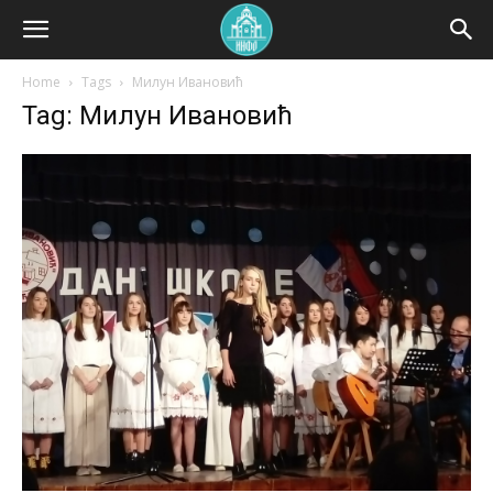
Home
Tags
Милун Ивановић
Tag: Милун Ивановић