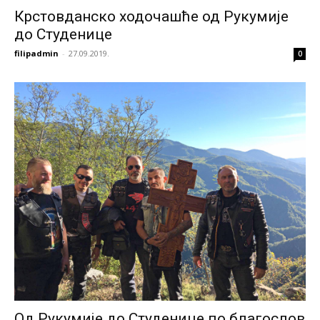
Крстовданско ходочашће од Рукумије
до Студенице
filipadmin
-
27.09.2019.
0
Од Рукумије до Студенице по благослов