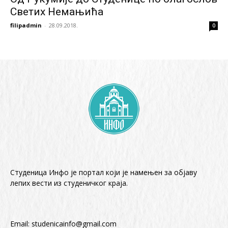
Светих Немањића
filipadmin
-
28.09.2018.
0
Студеница Инфо је портал који је намењен за објaву
лепих вести из студеничког краја.
Email:
studenicainfo@gmail.com