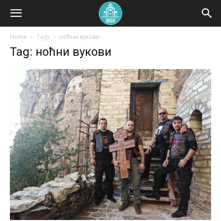
Home
Tags
ноћни вукови
Tag: ноћни вукови