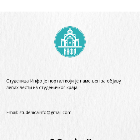
Студеница Инфо је портал који је намењен за објaву
лепих вести из студеничког краја.
Email:
studenicainfo@gmail.com