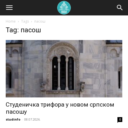
Home
Tags
пасош
Tag: пасош
Студеничка трифора у новом српском
пасошу
studinfo
-
08.07.2026.
0