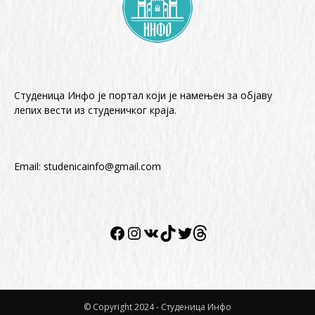
Студеница Инфо је портал који је намењен за објaву
лепих вести из студеничког краја.
Email:
studenicainfo@gmail.com
Facebook
Instagram
VK
TikTok
Twitter
Twitter
© Copyright 2024 - Студеница Инфо