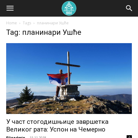
Home
Tags
планинари Ушће
Tag: планинари Ушће
У част стогодишњице завршетка
Великог рата: Успон на Чемерно
filipadmin
-
15.11.2018.
0