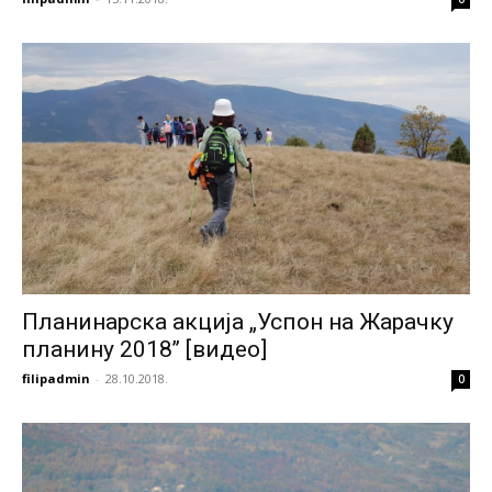
Планинарска акција „Успон на Жарачку
планину 2018’’ [видео]
filipadmin
-
28.10.2018.
0