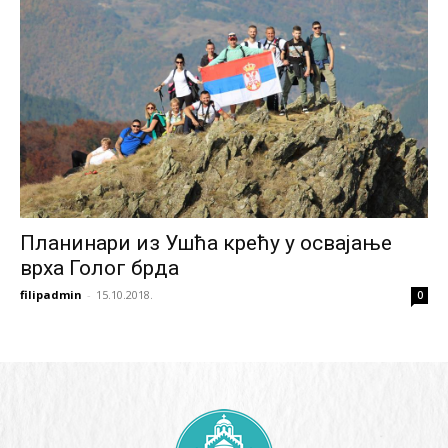
Планинари из Ушћа крећу у освајањe
врха Голог брда
filipadmin
-
15.10.2018.
0