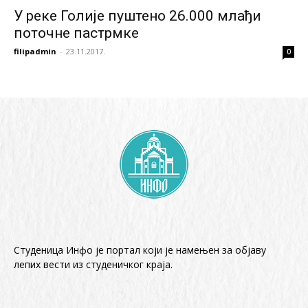
У реке Голије пуштено 26.000 млађи
поточне пастрмке
filipadmin
-
23.11.2017.
0
Студеница Инфо је портал који је намењен за објaву
лепих вести из студеничког краја.