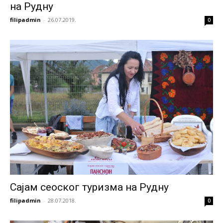
на Рудну
filipadmin
-
26.07.2019.
0
Сајам сеоског туризма на Рудну
filipadmin
-
28.07.2018.
0