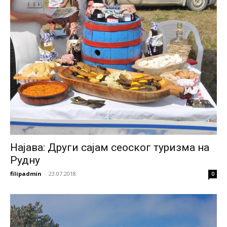
Најава: Други сајам сеоског туризма на
Рудну
filipadmin
-
23.07.2018.
0