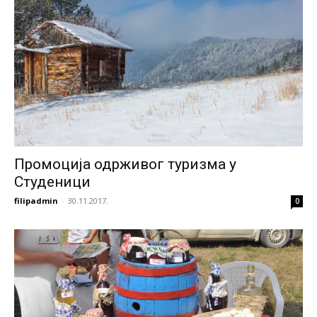
Промоција одрживог туризма у
Студеници
filipadmin
-
30.11.2017.
0