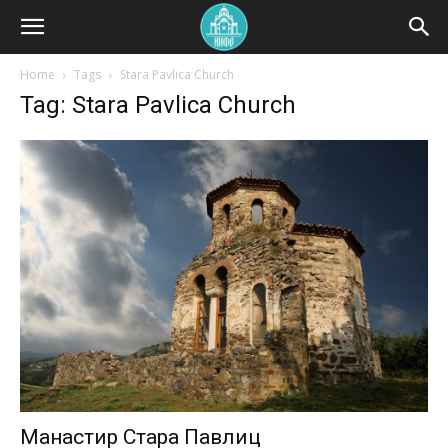
Home
Tags
Stara Pavlica Church
Tag: Stara Pavlica Church
Манастир Стара Павлиц