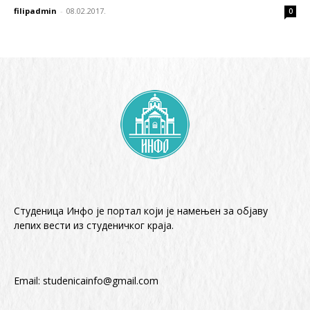
filipadmin
-
08.02.2017.
0
Студеница Инфо је портал који је намењен за објaву
лепих вести из студеничког краја.
Email:
studenicainfo@gmail.com