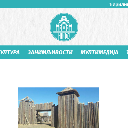
Ћирили
КУЛТУРА
ЗАНИМЉИВОСТИ
МУЛТИМЕДИЈА
Студеница
Инфо