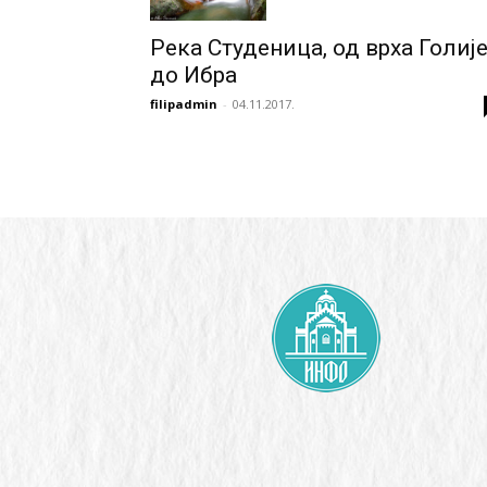
Река Студеница, од врха Голиј
до Ибра
filipadmin
-
04.11.2017.