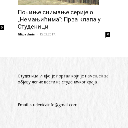
Почиње снимање серије о
е
„Немањићима“: Прва клапа у
Студеници
0
filipadmin
-
15.03.2017.
0
Студеница Инфо је портал који је намењен за
објaву лепих вести из студеничког краја.
Email:
studenicainfo@gmail.com