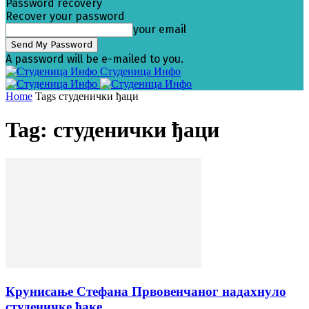
Password recovery
Recover your password
your email
A password will be e-mailed to you.
Студеница Инфо
Home
Tags
студенички ђаци
Tag: студенички ђаци
Крунисање Стефана Првовенчаног надахнуло
студеничке ђаке