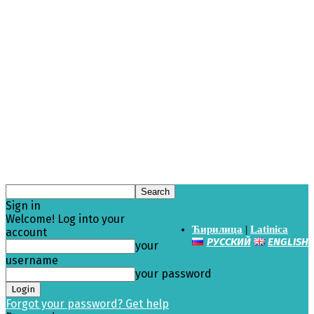
Sign in
Welcome! Log into your
Ћирилица
|
Latinica
account
РУССКИЙ
ENGLISH
your
username
your password
Forgot your password? Get help