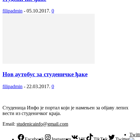
filipadmin
-
05.10.2017.
0
Нов аутобус за студеничке ђаке
filipadmin
-
22.03.2017.
0
Студеница Инфо је портал који је намењен за објaву лепих
вести из студеничког краја.
Email:
studenicainfo@gmail.com
Twitt
Facebook
Instagram
VK
TikTok
Twitter