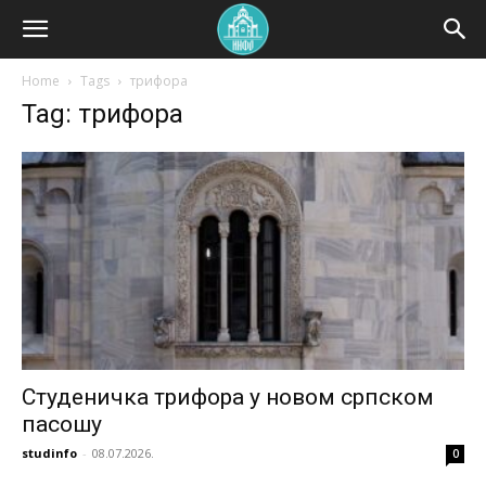
Home
Tags
трифора
Tag: трифора
Студеничка трифора у новом српском
пасошу
studinfo
-
08.07.2026.
0