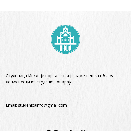
Студеница Инфо је портал који је намењен за објaву
лепих вести из студеничког краја.
Email:
studenicainfo@gmail.com