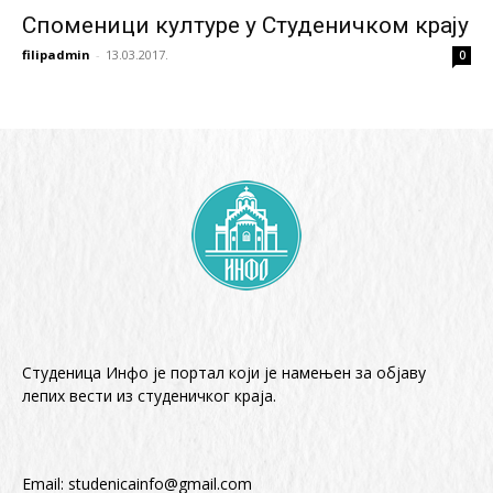
Споменици културе у Студеничком крају
filipadmin
-
13.03.2017.
0
Студеница Инфо је портал који је намењен за објaву
лепих вести из студеничког краја.
Email:
studenicainfo@gmail.com