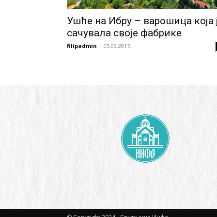
Ушће на Ибру – варошица која 
сачувала своје фабрике
filipadmin
-
05.03.2017.