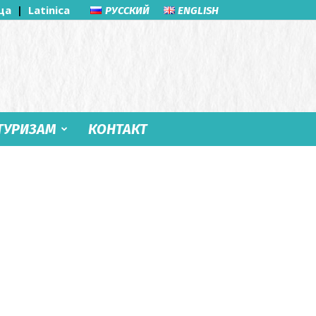
ца
|
Latinica
РУССКИЙ
ENGLISH
ТУРИЗАМ
КОНТАКТ