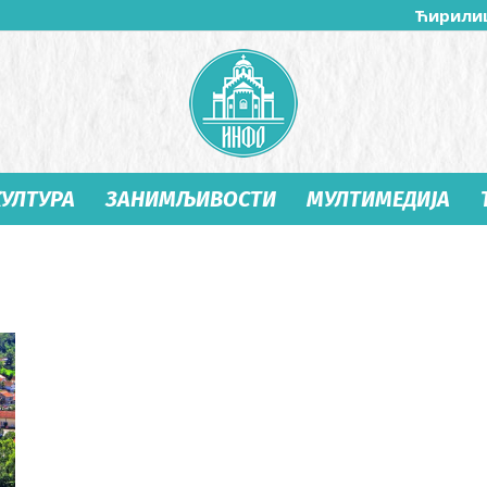
Ћирили
КУЛТУРА
ЗАНИМЉИВОСТИ
МУЛТИМЕДИЈА
Студеница
Инфо