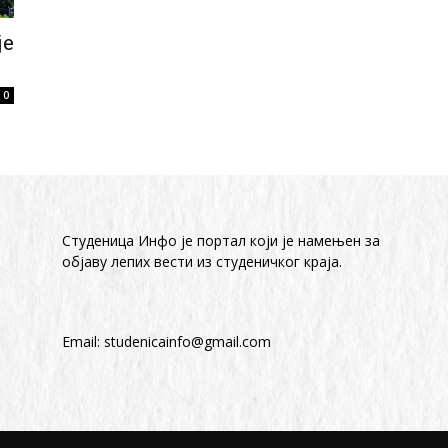
је
0
Студеница Инфо је портал који је намењен за
објaву лепих вести из студеничког краја.
Email:
studenicainfo@gmail.com