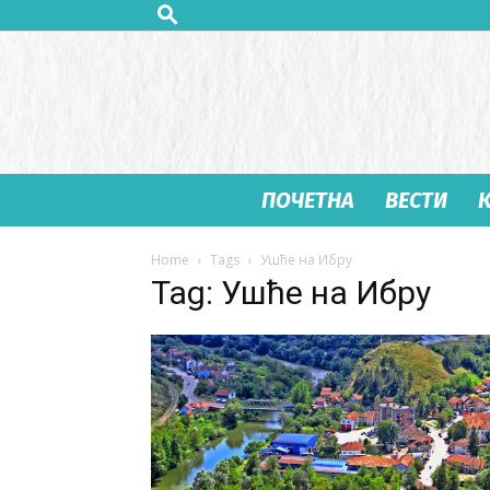
ПОЧЕТНА
ВЕСТИ
Home
Tags
Ушће на Ибру
Tag: Ушће на Ибру