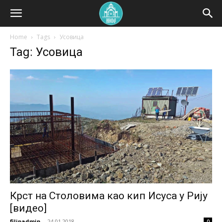
Home
Tags
Усовица
Tag: Усовица
Крст на Столовима као кип Исуса у Рију
[видео]
filipadmin
-
24.01.2018.
0