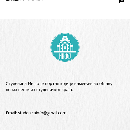
Студеница Инфо је портал који је намењен за објaву
лепих вести из студеничког краја.
Email:
studenicainfo@gmail.com