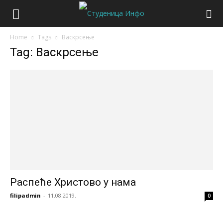
Home
Tags
Васкрсење
Tag: Васкрсење
Распеће Христово у нама
filipadmin
-
11.08.2019.
0