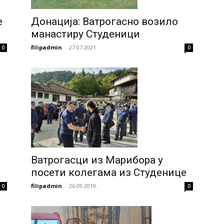
е
Донација: Ватрогасно возило
манастиру Студеници
filipadmin
-
27.07.2021.
0
0
Ватрогасци из Марибора у
посети колегама из Студенице
filipadmin
-
26.09.2019.
0
0