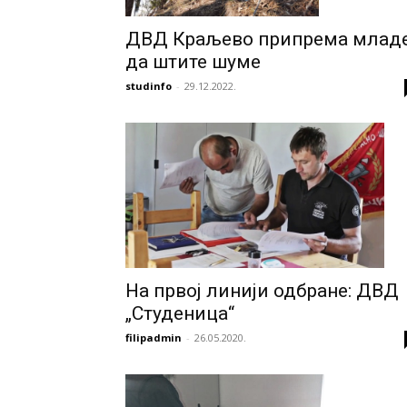
ДВД Краљево припрема млад
да штите шуме
studinfo
-
29.12.2022.
На првој линији одбране: ДВД
„Студеница“
filipadmin
-
26.05.2020.