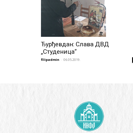
Ђурђевдан: Слава ДВД
„Студеница“
filipadmin
-
06.05.2019.