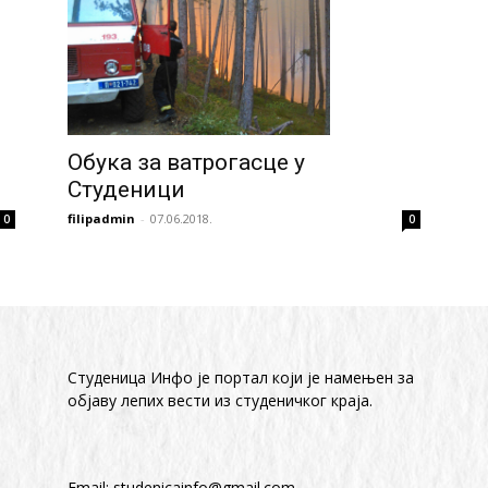
Обука за ватрогасце у
Студеници
filipadmin
-
07.06.2018.
0
0
Студеница Инфо је портал који је намењен за
објaву лепих вести из студеничког краја.
Email:
studenicainfo@gmail.com