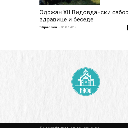
Одржан XII Видовдански сабо
здравице и беседе
filipadmin
-
01.07.2019.