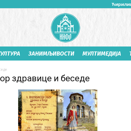
Ћирили
КУЛТУРА
ЗАНИМЉИВОСТИ
МУЛТИМЕДИЈА
Студеница
седе
ор здравице и беседе
Инфо