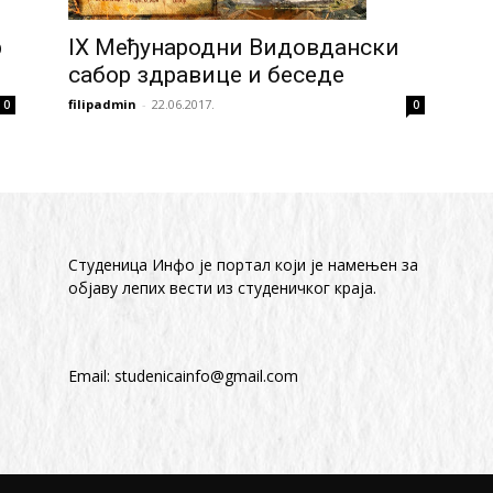
р
IX Међународни Видовдански
сабор здравице и беседе
filipadmin
-
22.06.2017.
0
0
Студеница Инфо је портал који је намењен за
објaву лепих вести из студеничког краја.
Email:
studenicainfo@gmail.com