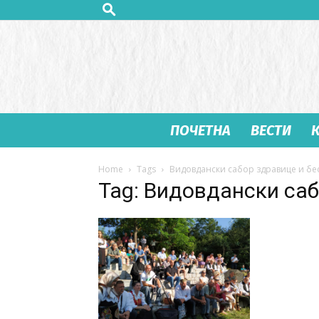
ПОЧЕТНА
ВЕСТИ
Home
Tags
Видовдански сабор здравице и бе
Tag: Видовдански саб