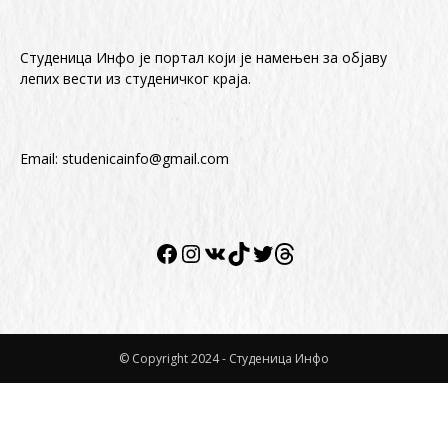
Студеница Инфо је портал који је намењен за објaву
лепих вести из студеничког краја.
Email:
studenicainfo@gmail.com
Facebook
Instagram
VK
TikTok
Twitter
Twitter
© Copyright 2024 - Студеница Инфо