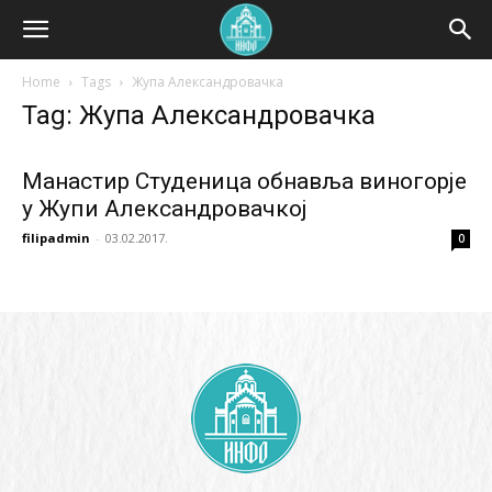
Home
Tags
Жупа Александровачка
Tag: Жупа Александровачка
Манастир Студеница обнавља виногорје
у Жупи Александровачкој
filipadmin
-
03.02.2017.
0