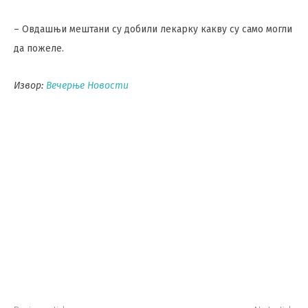
– Овдашњи мештани су добили лекарку какву су само могли
да пожеле.
Извор:
Вечерње Новости