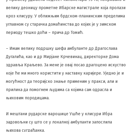
велику деоницу прометне Ибарске магистрале која пролази
кроз клисуру. У оближњим брдском-планинским пределима
углавном су старачка домаћинства до којих је у зимском
периоду тешко доћи – прича др Томић.
– Имам велику подршку шефа амбуланте др Драгослава
Дугалића, као и др Мирјане Крчевинац, директорке Дома
здравља Краљево. За мене је овај посао драгоцено искуство
које ће ми много користити у наставку каријере. Уједно је и
могућност да теоријско знање применим у пракси, али и
прилика да помогнем људима са којима сам одрасла и
њиховим породицама.
И мештани рударске варошице Ушће у клисури Ибра
задовољни су што се у локалној амбуланти запослила
њихова суграђанка.