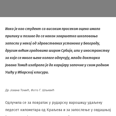
Иако је као студент са високим просеком оцена имала
прилику и позиве да се након завршетка школовања
запосли у некој од здравствених установа у Београду,
другим већим градовима широм Србије, или у иностранству
за које се многе њене колеге одлучују, млада докторка
Јована Томић изабрала је да каријеру започне у свом родном
Ушћу у Ибарској клисури.
Др Јована Томић, Фото Г. Шљивић
Одлучила се за повратак у рударску варошицу удаљену
педесет километара од Краљева и за запослење у овдашњој