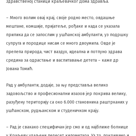
Здравственој станици краљевачког Дома здравља.
– Много волим овај крај, своје родно место, овдашње
мештане, комшије, пријатеље, рођаке и када се указала
прилика да се запослим у ушћанској амбуланти, уз подршку
супруга и породице нисам се много двоумила. Овде је
прелепа природа, чист ваздух, идеална и потпуно здрава
средина за одрастање и васпитавање детета – каже др
Јована Томић.
Рад у амбуланти, додаје, за њу представља велико
задовољство и професионални изазов јер покрива велику,
разуђену територију са око 6.000 становника раштрканих у
ушћанском, рудњанском и студеничком крају.
– Рад је свакако специфичан јер смо и од најближе болнице
у Краљеву удаљени педесет километара. Уз то, покривамо и