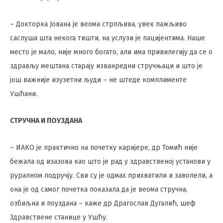
– Докторка Јована је веома стрпљива, увек пажљиво
саслуша шта некога тишти, на услузи је пацијентима. Наше
место је мало, није много богато, али има привилегију да се о
здрављу мештана старају изванредни стручњаци и што је
још важније изузетни људи – не штеде комплименте
Ушћани.
СТРУЧНА И ПОУЗДАНА
– ИАКО је практично на почетку каријере, др Томић није
бежала од изазова као што је рад у здравственој установи у
руралном подручју. Сви су је одмах прихватили и заволели, а
она је од самог почетка показала да је веома стручна,
озбиљна и поуздана – каже др Драгослав Дугалић, шеф
Здравствене станице у Ушћу.