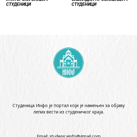
СТУДЕНИЦИ
СТУДЕНИЦИ
Студеница Инфо је портал који је намењен за објaву
лепих вести из студеничког краја.
Email:
studenicainfo@gmail.com