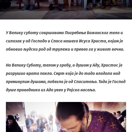
У Велику суботу совршавамо Погребење Божанског тела и
силазак у ад Господа и Спаса нашега Исуса Христа, којим је
обновио људски род од трулежи и превео га у живот вечни.
На Велику Суботу, телом у гробу, а душом у Аду, Христос је
разрушио врата пакла. Смрт која је до тада владала над
преминулим душама, побегла је од Спаситеља. Тада је Господ
душе праведника из Ада увео у Рајска насеља.