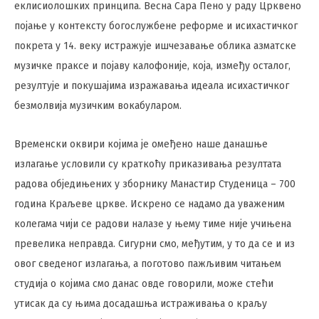
еклисиолошких принципа. Весна Сара Пено у раду Црквено
појање у контексту богослужбене реформе и исихастичког
покрета у 14. веку истражује ишчезавање облика азматске
музичке праксе и појаву калофоније, која, између осталог,
резултује и покушајима изражавања идеала исихастичког
безмолвија музичким вокабуларом.
Временски оквири којима је омеђено наше данашње
излагање условили су краткоћу приказивања резултата
радова обједињених у зборнику Манастир Студеница – 700
година Краљеве цркве. Искрено се надамо да уваженим
колегама чији се радови налазе у њему тиме није учињена
превелика неправда. Сигурни смо, међутим, у то да се и из
овог сведеног излагања, а поготово пажљивим читањем
студија о којима смо данас овде говорили, може стећи
утисак да су њима досадашња истраживања о краљу