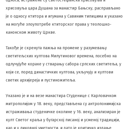
односа, истражене су Светостефанска хрисовуља и
хрисовуља цара Душана за манастир Бањску, расправљано
је о односу ктитора и игумана у Савиним типицима и указано
на могуће злоупотребе ктиторског права у теолошко-
канонском животу Цркве.
Такође је скренута пажња на промене у разумевању
светитељских култова Милутиновог времена, посебно на
одлучујуће кораке у стварању сабора српских светитеља, у
који се, поред династичких култова, укључују и култови
светих архијереја и пустиножитеља.
Указано је и на везе манастира Студенице с Карловачком
митрополијом у 18. веку, представљена су антропонимијска
истраживања студеничке околине у 16. веку, анализиран је
култ Светог краља у бугарској писаној и усменој традицији,
као и у ликовној уметности, и дато је критичко издање