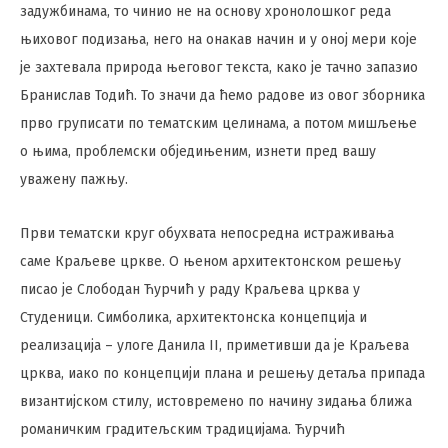
задужбинама, то чинио не на основу хронолошког реда
њиховог подизања, него на онакав начин и у оној мери које
је захтевала природа његовог текста, како је тачно запазио
Бранислав Тодић. То значи да ћемо радове из овог зборника
прво груписати по тематским целинама, а потом мишљење
о њима, проблемски обједињеним, изнети пред вашу
уважену пажњу.
Први тематски круг обухвата непосредна истраживања
саме Краљеве цркве. О њеном архитектонском решењу
писао је Слободан Ћурчић у раду Краљева црква у
Студеници. Симболика, архитектонска концепција и
реализација – улоге Данила II, приметивши да је Краљева
црква, иако по концепцији плана и решењу детаља припада
византијском стилу, истовремено по начину зидања ближа
романичким градитељским традицијама. Ћурчић