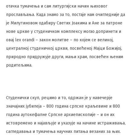
отачка тумачења и сам литургијски начин њиховог
прослављања. Када знамо за то, постаје нам очигледније да
је Милутиновом одабиру Светих Јоакима и Ане за патроне
нове цркве у студеничком комплексу могао допринети и
овај lex orandi – закон молитве – по којем се великој,
централној студеничкој цркви, посвећеној Мајци Божијој,
природно придружује други, мањи храм, посвећен њеним
родитељима.
Студенички скуп, рецимо и то, одржан је у навечерје
значајних јубилеја – 800 година српске краљевине и 800
година аутокефалне Српске архиепископије – и он их
истовремено и најављује и указује на начине истраживања,
сагледавања и тумачења научних питања везаних за њих.