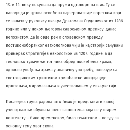
13. и 14. веку покушава да пружи одговоре на њих. Ту се
наводи да је црква освећена највероватније поретком који
се налази у рукопису писара Драгомана Студеничког из 1286.
године или у неком његовом савременом препису, данас
непознатом, да је овде реч о словенском преводу
постиконоборачког евгхологиона чији је најстарији сачувани
примерак Стратигијев евхологион из 1207. године, а да
теолошко тумачење тог чина обред посвећења храма,
односно увођења храма у званичну употребу, повезује са
светотајинским триптихом хришћанске иницијације –
крштењем, миромазањем и учествовањем у евхаристији.
Последња група радова што ћемо је представити вашој
ученој пажњи обухвата шест саопштења која се у ширем
контексту – било временском, било тематском – везују за
основну тему овог скупа.