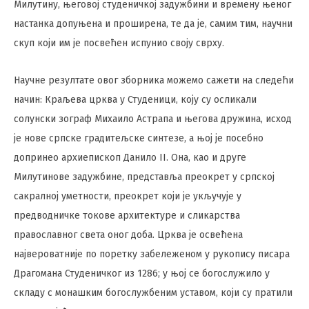
Милутину, његовој студеничкој задужбини и времену њеног
настанка допуњена и проширена, те да је, самим тим, научни
скуп који им је посвећен испунио своју сврху.
Научне резултате овог зборника можемо сажети на следећи
начин: Краљева црква у Студеници, коју су осликали
солунски зограф Михаило Астрапа и његова дружина, исход
је нове српске градитељске синтезе, а њој је посебно
допринео архиепископ Данило II. Она, као и друге
Милутинове задужбине, представља преокрет у српској
сакралној уметности, преокрет који је укључује у
предводничке токове архитектуре и сликарства
православног света оног доба. Црква је освећена
највероватније по поретку забележеном у рукопису писара
Драгомана Студеничког из 1286; у њој се богослужило у
складу с монашким богослужбеним уставом, који су пратили