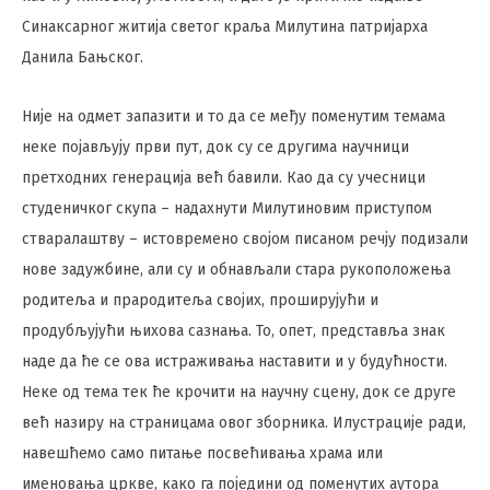
Синаксарног житија светог краља Милутина патријарха
Данила Бањског.
Није на одмет запазити и то да се међу поменутим темама
неке појављују први пут, док су се другима научници
претходних генерација већ бавили. Као да су учесници
студеничког скупа – надахнути Милутиновим приступом
стваралаштву – истовремено својом писаном речју подизали
нове задужбине, али су и обнављали стара рукоположења
родитеља и прародитеља својих, проширујући и
продубљујући њихова сазнања. То, опет, представља знак
наде да ће се ова истраживања наставити и у будућности.
Неке од тема тек ће крочити на научну сцену, док се друге
већ назиру на страницама овог зборника. Илустрације ради,
навешћемо само питање посвећивања храма или
именовања цркве, како га поједини од поменутих аутора