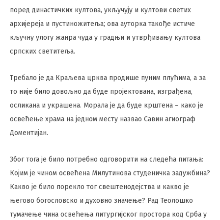
поред династичких култова, укључују и култови светих
архијереја и пустиножитеља; ова ауторка такође истиче
кључну улогу жанра чуда у градњи и утврђивању култова
српских светитеља.
Требало је да Краљева црква продише пуним плућима, а за
то није било довољно да буде пројектована, изграђена,
осликана и украшена. Морала је да буде крштена – како је
освећење храма на једном месту назвао Савин агиограф
Доментијан.
Због тога је било потребно одговорити на следећа питања:
Којим је чином освећена Милутинова студеничка задужбина?
Какво је било порекло тог свештенодејства и какво је
његово богословско и духовно значење? Рад Теолошко
тумачење чина освећења литургијског простора код Срба у