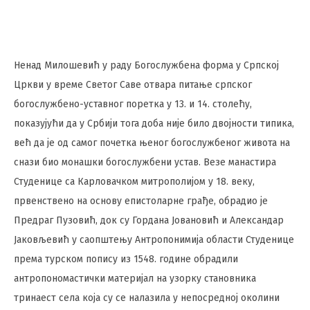
Ненад Милошевић у раду Богослужбена форма у Српској
Цркви у време Светог Саве отвара питање српског
богослужбено-уставног поретка у 13. и 14. столећу,
показујући да у Србији тога доба није било двојности типика,
већ да је од самог почетка њеног богослужбеног живота на
снази био монашки богослужбени устав. Везе манастира
Студенице са Карловачком митрополијом у 18. веку,
првенствено на основу епистоларне грађе, обрадио је
Предраг Пузовић, док су Гордана Јовановић и Александар
Јаковљевић у саопштењу Антропонимија области Студенице
према турском попису из 1548. године обрадили
антропономастички материјал на узорку становника
тринаест села која су се налазила у непосредној околини