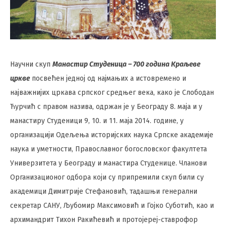
Научни скуп
Манастир Студеница – 700 година Краљеве
цркве
посвећен једној од најмањих а истовремено и
најважнијих цркава српског средњег века, како је Слободан
Ћурчић с правом назива, одржан је у Београду 8. маја и у
манастиру Студеници 9, 10. и 11. маја 2014. године, у
организацији Одељења историјских наука Српске академије
наука и уметности, Православног богословског факултета
Универзитета у Београду и манастира Студенице. Чланови
Организационог одбора који су припремили скуп били су
академици Димитрије Стефановић, тадашњи генерални
секретар САНУ, Љубомир Максимовић и Гојко Суботић, као и
архимандрит Тихон Ракићевић и протојереј-ставрофор