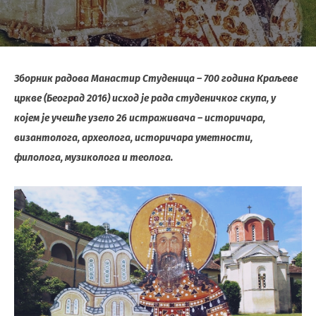
Зборник радова Манастир Студеница – 700 година Краљеве
цркве (Београд 2016) исход је рада студеничког скупа, у
којем је учешће узело 26 истраживача – историчара,
византолога, археолога, историчара уметности,
филолога, музиколога и теолога.