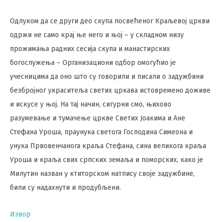
Одлуком да се други део скупа посвећеног Краљевој цркви
одржи не само крај ње него и њој – у складном низу
прожимања радних сесија скупа и манастирских
богослужења – Организациони одбор омогућио је
учесницима да оно што су говорили и писали о задужбини
безбројног украситеља светих цркава истовремено доживе
и искусе у њој. На тај начин, сигурни смо, њихово
разумевање и тумачење цркве Светих Јоакима и Ане
Стефана Уроша, праунука светога Господина Симеона и
унука Првовенчанога краља Стефана, сина великога краља
Уроша и краља свих српских земаља и поморских, како је
Милутин назван у ктиторском натпису своје задужбине,
били су надахнути и продубљени.
Извор