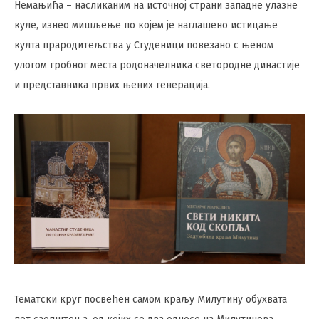
Немањића – насликаним на источној страни западне улазне
куле, изнео мишљење по којем је наглашено истицање
култа прародитељства у Студеници повезано с њеном
улогом гробног места родоначелника светородне династије
и представника првих њених генерација.
Тематски круг посвећен самом краљу Милутину обухвата