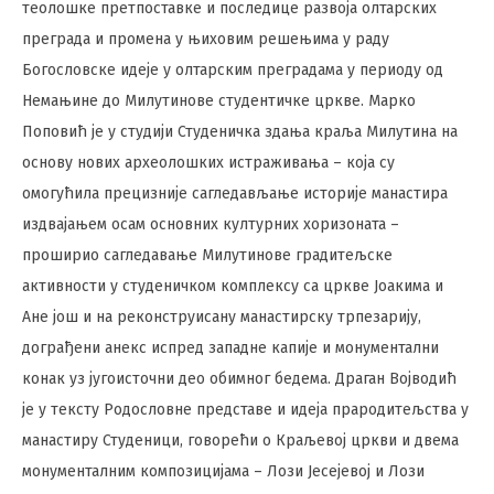
теолошке претпоставке и последице развоја олтарских
преграда и промена у њиховим решењима у раду
Богословске идеје у олтарским преградама у периоду од
Немањине до Милутинове студентичке цркве. Марко
Поповић је у студији Студеничка здања краља Милутина на
основу нових археолошких истраживања – која су
омогућила прецизније сагледављање историје манастира
издвајањем осам основних културних хоризоната –
проширио сагледавање Милутинове градитељске
активности у студеничком комплексу са цркве Јоакима и
Ане још и на реконструисану манастирску трпезарију,
дограђени анекс испред западне капије и монументални
конак уз југоисточни део обимног бедема. Драган Војводић
је у тексту Родословне представе и идеја прародитељства у
манастиру Студеници, говорећи о Краљевој цркви и двема
монументалним композицијама – Лози Јесејевој и Лози