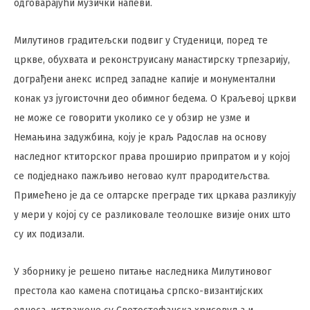
одговарајући музички напеви.
Милутинов градитељски подвиг у Студеници, поред те
цркве, обухвата и реконструисану манастирску трпезарију,
дограђени анекс испред западне капије и монументални
конак уз југоисточни део обимног бедема. О Краљевој цркви
не може се говорити уколико се у обзир не узме и
Немањина задужбина, коју је краљ Радослав на основу
наследног ктиторског права проширио припратом и у којој
се подједнако пажљиво неговао култ прародитељства.
Примећено је да се олтарске преграде тих цркава разликују
у мери у којој су се разликовале теолошке визије оних што
су их подизали.
У зборнику је решено питање наследника Милутиновог
престола као камена спотицања српско-византијских