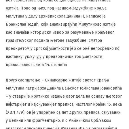
пет саопштења, од којих се два односе на Милутинова
житија. Прво од њих, под називом Задужбине краља
Милутина у делу архиепископа Данила II, написао је
Бранислав Тодић, који анализирајући Милутиново житије
као значајан историјски извор за разумевање краљевог
градитељског подвига његове задужбине сматра
преокретом у српској уметности јер се оне непосредно по
настанку укључују у предводнички ток уметности
православног света 14. столећа
Друго саопштење – Синаксарно житије светог краља
Милутина патријарха Данила Бањског Томислава Јовановића
– у ствари је критичко издање овог дела на основу његовог
најстаријег и најочуванијег преписа, насталог крајем 15. века
(ХИЛ 479); он је упоређен са пет других преписа, сачуваних
у целини или фрагментарно, и с Римничким Србљаком
арадског епископа Синесија Живановића, уз одговарајући