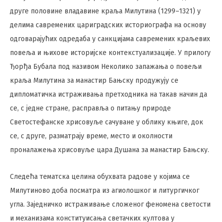
друге половине владавине краља Милутина (1299–1321) у
делима савремених цариградских историографа на основу
одговарајућих одредаба у санкцијама савремених краљевих
повеља и њихове историјске контекстуализације. У прилогу
Ђорђа Бубала под називом Неколико запажања о повељи
краља Милутина за манастир Бањску продужују се
дипломатичка истраживања претходника на такав начин да
се, с једне стране, расправља о питању природе
Светостефанске хрисовуље сачуване у облику књиге, док
се, с друге, разматрају време, место и околности
проналажења хрисовуље цара Душана за манастир Бањску.
Следећа тематска целина обухвата радове у којима се
Милутиново доба посматра из агиолошког и литургичког
угла. Заједничко истраживање сложеног феномена светости
и механизама конституисања светачких култова у