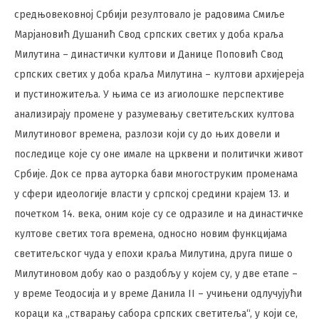
средњовековној Србији резултовало је радовима Смиље
Марјановић Душанић Свод српских светих у доба краља
Милутина – династички култови и Данице Поповић Свод
српских светих у доба краља Милутина – култови архијереја
и пустиножитеља. У њима се из агиолошке перспективе
анализирају промене у разумевању светитељских култова
Милутиновог времена, разлози који су до њих довели и
последице које су оне имале на црквени и политички живот
Србије. Док се прва ауторка бави многоструким променама
у сфери идеологије власти у српској средини крајем 13. и
почетком 14. века, оним које су се одразиле и на династичке
култове светих тога времена, односно новим функцијама
светитељског чуда у епохи краља Милутина, друга пише о
Милутиновом добу као о раздобљу у којем су, у две етапе –
у време Теодосија и у време Данила II – учињени одлучујући
кораци ка „стварању сабора српских светитеља“, у који се,