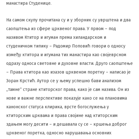
манастира Студенице.
На самом скупу прочитана су и у зборник су уврштена и два
саопштења из сфере црквеног права. У првом – под
називом Ктитор и игуман према хиландарском и
студеничком типику – Радомир Поповић говори о односу
између ктитора и игумана тих манастира као својеврсном
одразу односа световне и духовне власти. Друго саопштење
– Права ктитора као изазов црквеном поретку – написао је
Зоран Крстић. Аутор се у њему успешно бави анализом
„тамне“ стране ктиторског права, како је сам назива. Он из
нове и важне перспективе показује како се на плановима
канонског статуса клирика, врсте богослужења у
ктиторским црквама и права својине над ктиторским
здањем могу десити – и дешавала су се – кршења доброг
црквеног поретка, односно нарушавања основних