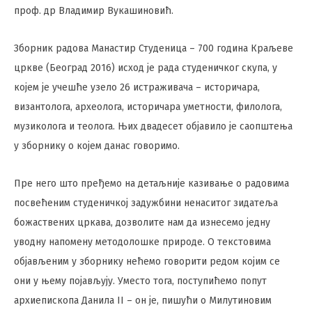
проф. др Владимир Вукашиновић.
Зборник радова Манастир Студеница – 700 година Краљеве
цркве (Београд 2016) исход је рада студеничког скупа, у
којем је учешће узело 26 истраживача – историчара,
византолога, археолога, историчара уметности, филолога,
музиколога и теолога. Њих двадесет објавило је саопштења
у зборнику о којем данас говоримо.
Пре него што пређемо на детаљније казивање о радовима
посвећеним студеничкој задужбини ненаситог зидатеља
божаствених цркава, дозволите нам да изнесемо једну
уводну напомену методолошке природе. О текстовима
објављеним у зборнику нећемо говорити редом којим се
они у њему појављују. Уместо тога, поступићемо попут
архиепископа Данила II – он је, пишући о Милутиновим