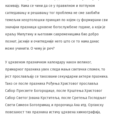
називају. Нама се чини да се у правилном и потпуном
сагледавању и решавању тог проблема не сме заобићи
темељни хеортолошки принцип по којем су формирани сви
значајни празници црквене богослужбене године, а који је
краљу Милутину и његовим савременицима био добро
познат, јасније и очигледније него што се то нама данас
може учинити. О чему је реч?
У црквеном празничном календару након великог,
примарног празника увек следи мањи светачки спомен, то
јест прослављају се такозвани секундарни актери празника.
Тако се после празника Рођења Христовог прославља
Сабор Пресвете Богородице, после Крштења Христовог
Сабор Светог Јована Крститеља, после Сретења Господњег
Свети Симеон Богопримац и пророчица Ана итд. Органску
повезаност тих празника истичу црквена химнографија,