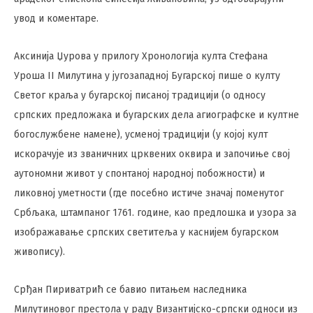
увод и коментаре.
Аксинија Џурова у прилогу Хронологија култа Стефана
Уроша II Милутина у југозападној Бугарској пише о култу
Светог краља у бугарској писаној традицији (о односу
српских предложака и бугарских дела агиографске и култне
богослужбене намене), усменој традицији (у којој култ
искорачује из званичних црквених оквира и започиње свој
аутономни живот у спонтаној народној побожности) и
ликовној уметности (где посебно истиче значај поменутог
Србљака, штампаног 1761. године, као предлошка и узора за
изображавање српских светитеља у каснијем бугарском
живопису).
Срђан Пириватрић се бавио питањем наследника
Милутиновог престола у раду Византијско-српски односи из