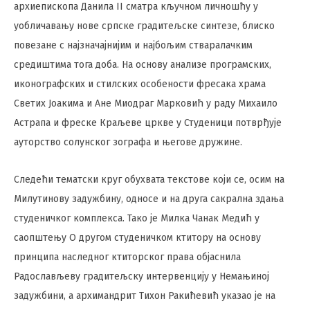
архиепископа Данила II сматра кључном личношћу у
уобличавању нове српске градитељске синтезе, блиско
повезане с најзначајнијим и најбољим стваралачким
средиштима тога доба. На основу анализе програмских,
иконографских и стилских особености фресака храма
Светих Јоакима и Ане Миодраг Марковић у раду Михаило
Астрапа и фреске Краљеве цркве у Студеници потврђује
ауторство солунског зографа и његове дружине.
Следећи тематски круг обухвата текстове који се, осим на
Милутинову задужбину, односе и на друга сакрална здања
студеничког комплекса. Тако је Милка Чанак Медић у
саопштењу О другом студеничком ктитору на основу
принципа наследног ктиторског права објаснила
Радослављеву градитељску интервенцију у Немањиној
задужбини, а архимандрит Тихон Ракићевић указао је на