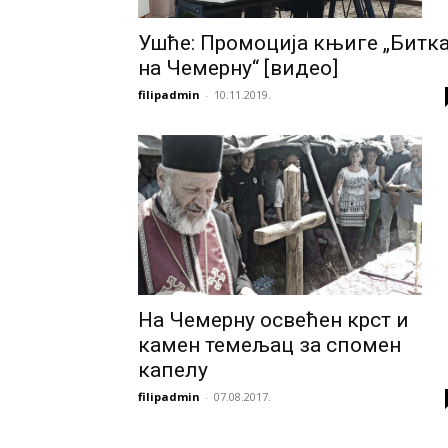
Ушће: Промоција књиге „Битк
на Чемерну“ [видео]
filipadmin
-
10.11.2019.
На Чемерну освећен крст и
камен темељац за спомен
капелу
filipadmin
-
07.08.2017.