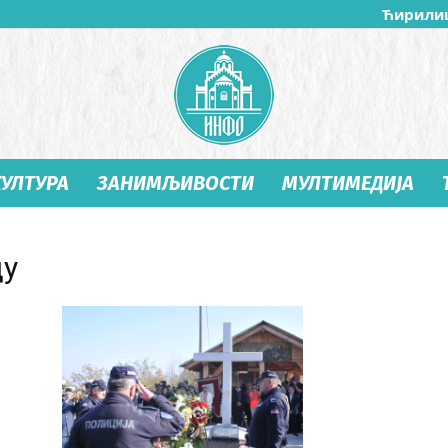
Ћирили
КУЛТУРА
ЗАНИМЉИВОСТИ
МУЛТИМЕДИЈА
Студеница
цу
Инфо