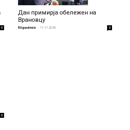
а
Дан примирја обележен на
Врановцу
filipadmin
-
11.11.2018.
0
0
0