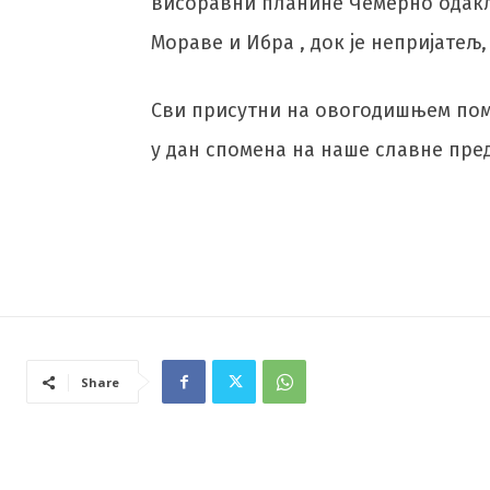
висоравни планине Чемерно одакле
Мораве и Ибра , док је непријатељ,
Сви присутни на овогодишњем пом
у дан спомена на наше славне пре
Share