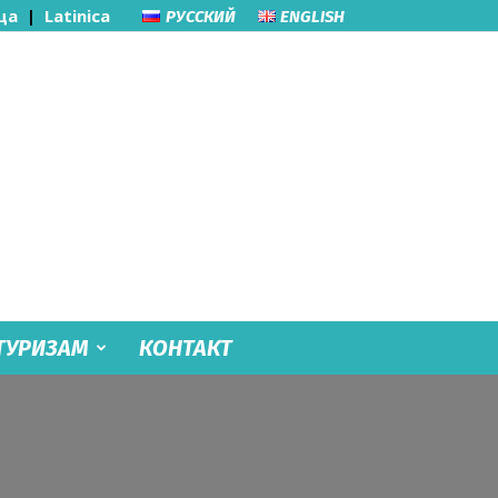
ца
|
Latinica
РУССКИЙ
ENGLISH
ТУРИЗАМ
КОНТАКТ