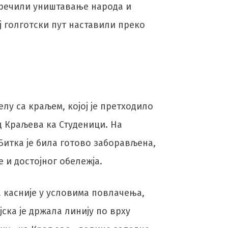
спречили уништавање народа и
ој голготски пут наставили преко
лу са краљeм, којој је претходило
д Краљева ка Студеници. На
 Битка је била готово заборављена,
е и достојног обележја.
а касније у условима повлачења,
ска је држала линију по врху