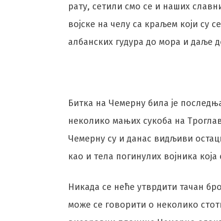
рату, сетили смо се и наших слав
војске на челу са краљем који су с
албанских гудура до мора и даље д
Битка на Чемерну била је последња
неколико мањих сукоба на Троглав
Чемерну су и данас видљиви остаци
као и тела погинулих војника која 
Никада се неће утврдити тачан бро
може се говорити о неколико стоти