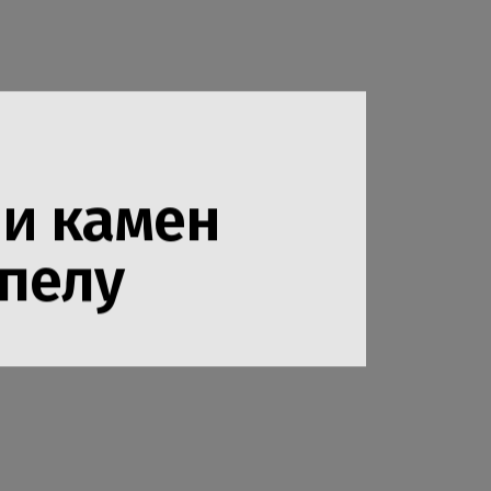
 и камен
апелу