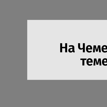
На Чеме
теме