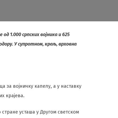
од 1.000 српских војника и 625
одору. У супротном, краљ, врховна
а за војничку капелу, а у наставку
их крајева.
 стране усташа у Другом светском