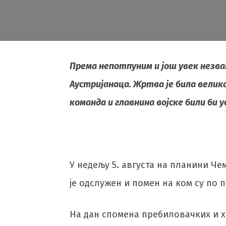
Према непотпуним и још увек незван
Аустријанаца. Жртва је била велика
команда и главнина војске били би 
У недељу 5. августа на планини Че
је одслужен и помен на ком су по 
На дан спомена пребиловачких и х