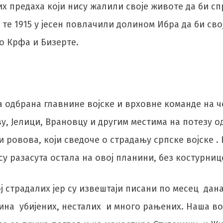
них предаха који нису жалили своје животе да би 
е те 1915 у јесен повлачили долином Ибра да би св
о Крфа и Бизерте.
 одбрана главнине војске и врховне команде на че
у, Јелици, Врановцу и другим местима на потезу о
 ровова, који сведоче о страдању српске војске .
су разасута остала на овој планини, без костурниц
ј страдалих јер су извештаји писани по месец дан
на убијених, несталих и много рањених. Наша вој