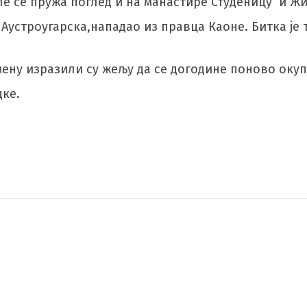
 се пружа поглед и на манастире Студеницу и Жич
 Аустроугарска,нападао из правца Каоне. Битка је т
ену изразили су жељу да се догодине поново окуп
дке.