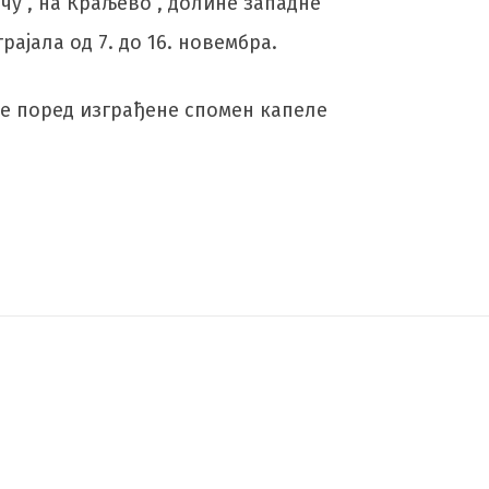
у , на Краљево , долине западне
рајала од 7. до 16. новембра.
е поред изграђене спомен капеле