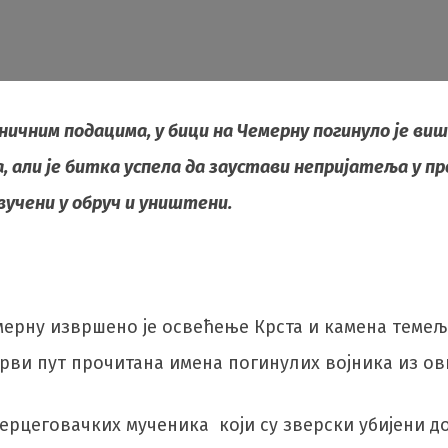
ичним подацима, у бици на Чемерну погинуло је више 
, али је битка успела да заустави непријатеља у пр
увучени у обруч и уништени.
мерну извршено је освећење Крста и камена темељц
први пут прочитана имена погинулих војника из ов
ерцеговачких мученика који су зверски убијени до