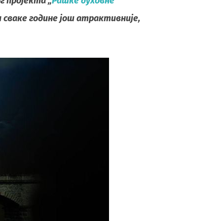
г пројекта „
Рашке духовне
и сваке године још атрактивније,