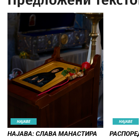
Предложени тексто
НАЈАВE
НАЈАВE
НАЈАВА: СЛАВА МАНАСТИРА
РАСПОРЕ