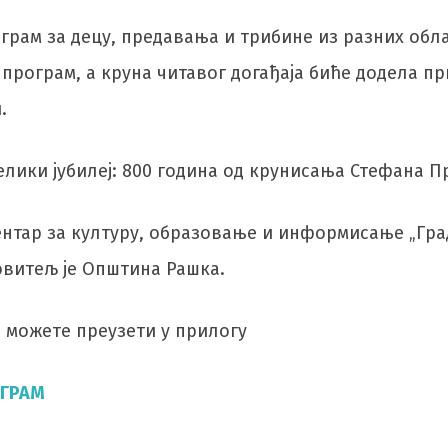
грам за децу, предавања и трибине из разних обла
рограм, а круна читавог догађаја биће додела п
.
елики јубилеј: 800 година од крунисања Стефана 
нтар за културу, образовање и информисање „Град
овитељ је Општина Рашка.
 можете преузети у прилогу
ОГРАМ