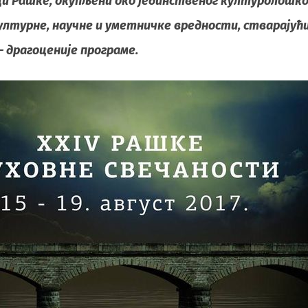
ци Рашке, окупљени око јединственог културолошко
културне, научне и уметничке вредности, стварајућ
– драгоценије програме.