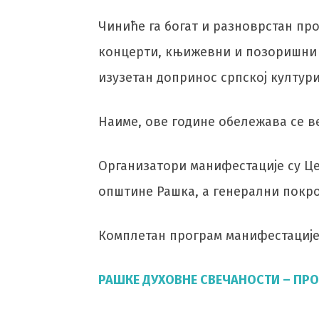
Чиниће га богат и разноврстан про
концерти, књижевни и позоришни п
изузетан допринос српској култури
Наиме, ове године обележава се в
Организатори манифестације су Це
општине Рашка, а генерални покр
Комплетан програм манифестације
РАШКЕ ДУХОВНЕ СВЕЧАНОСТИ – ПР