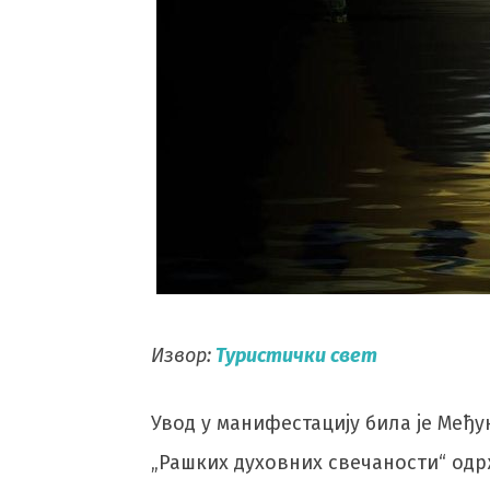
Извор:
Туристички свет
Увод у манифестацију била је Међу
„Рашких духовних свечаности“ одржа