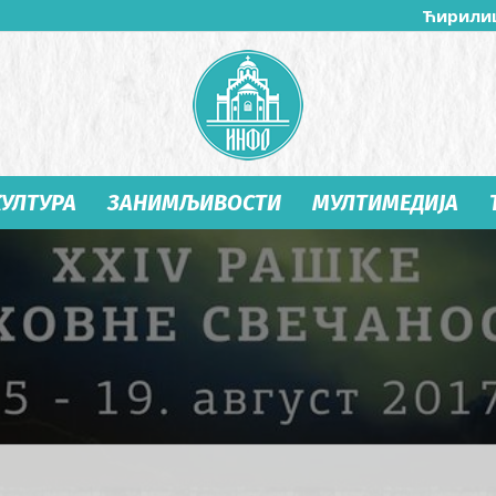
Ћирили
КУЛТУРА
ЗАНИМЉИВОСТИ
МУЛТИМЕДИЈА
Студеница
Инфо