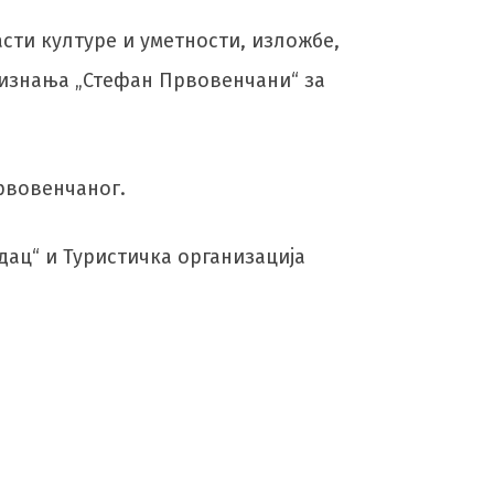
сти културе и уметности, изложбе,
ризнања „Стефан Првовенчани“ за
Првовенчаног.
ац“ и Туристичка организација