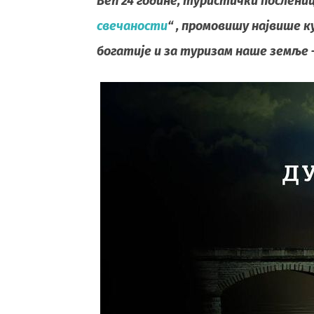
Већ 24 године, туристички послени
свечаности
“ , промовишу највише 
богатије и за туризам наше земље 