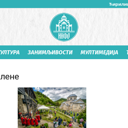
Ћирили
КУЛТУРА
ЗАНИМЉИВОСТИ
МУЛТИМЕДИЈА
Студеница
елене
Инфо