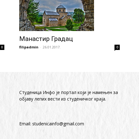
Манастир Градац
filipadmin
-
26.01.2017.
0
0
Студеница Инфо је портал који је намењен за
објaву лепих вести из студеничког краја.
Email:
studenicainfo@gmail.com