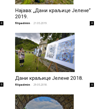
Најава: „Дани краљице Јелене“
2019.
filipadmin
-
21.05.2019.
0
0
Дани краљице Јелене 2018.
filipadmin
-
29.05.2018.
0
0