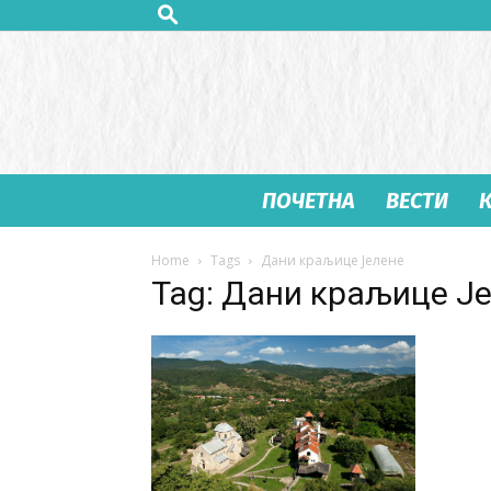
ПОЧЕТНА
ВЕСТИ
Home
Tags
Дани краљице Јелене
Tag: Дани краљице Ј