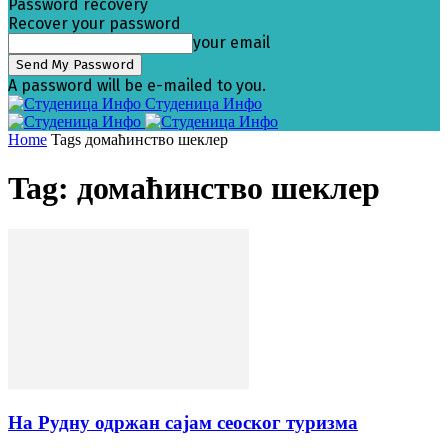
Password recovery
Recover your password
your email
A password will be e-mailed to you.
Студеница Инфо
Home
Tags
домаћинство шеклер
Tag: домаћинство шеклер
На Рудну одржан сајам сеоског туризма