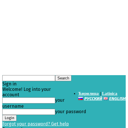
Sign in
Welcome! Log into your
Ћирилица
|
Latinica
account
РУССКИЙ
ENGLISH
your
username
your password
Forgot your password? Get help