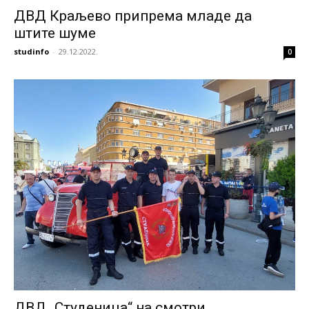
ДВД Краљево припрема младе да
штите шуме
studinfo
-
29.12.2022.
0
ДВД „Студеница“ на смотри