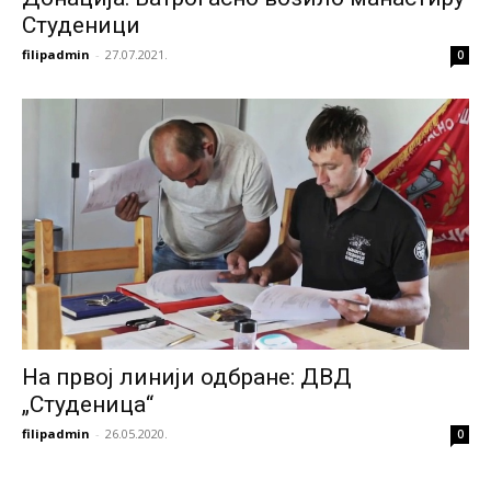
Студеници
filipadmin
-
27.07.2021.
0
На првој линији одбране: ДВД
„Студеница“
filipadmin
-
26.05.2020.
0