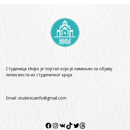
Студеница Инфо је портал који је намењен за објaву
лепих вести из студеничког краја.
Email:
studenicainfo@gmail.com
Facebook
Instagram
VK
TikTok
Twitter
Twitter