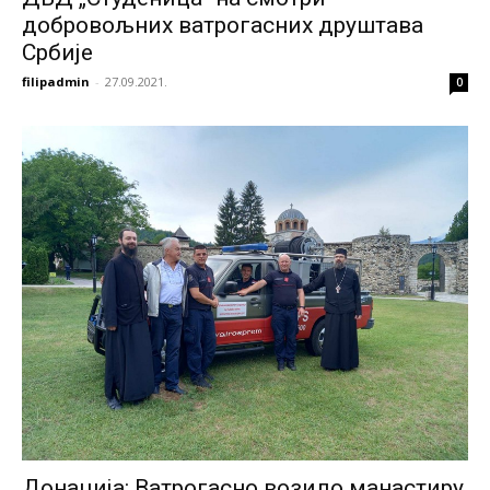
добровољних ватрогасних друштава
Србије
filipadmin
-
27.09.2021.
0
Донација: Ватрогасно возило манастиру