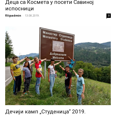
Деца са Космета у посети Савиној
испосници
filipadmin
-
13.08.2019.
0
Дечији камп „Студеница“ 2019.