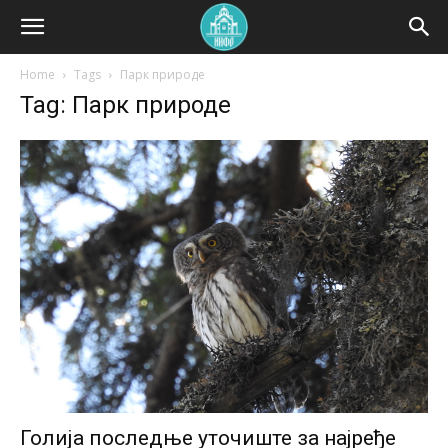
Home
Tags
Парк природе
Tag: Парк природе
Голија последње уточиште за најређе