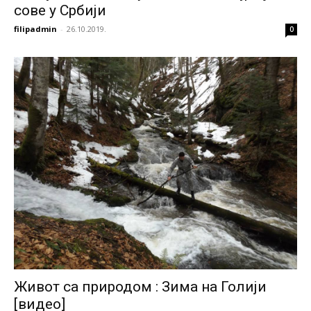
сове у Србији
filipadmin
-
26.10.2019.
0
Живот са природом : Зима на Голији
[видео]