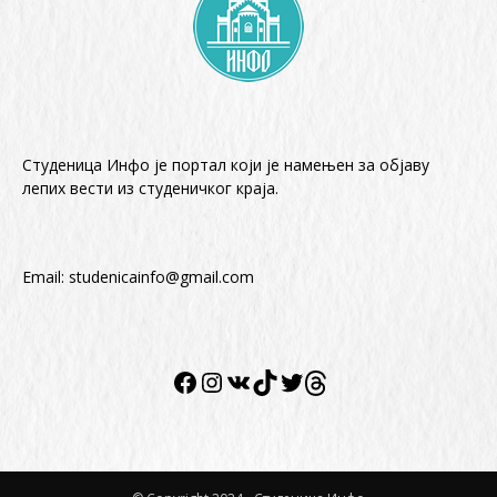
Студеница Инфо је портал који је намењен за објaву
лепих вести из студеничког краја.
Email:
studenicainfo@gmail.com
Facebook
Instagram
VK
TikTok
Twitter
Twitter