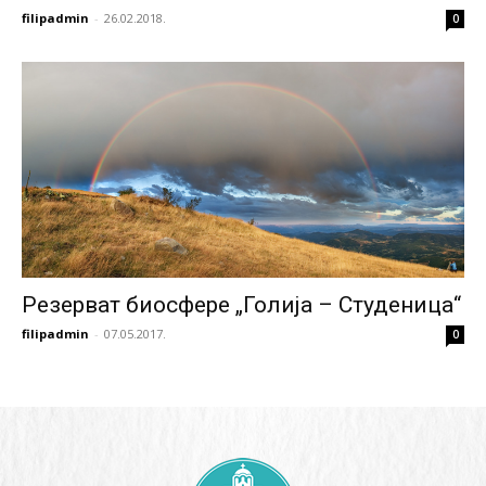
filipadmin
-
26.02.2018.
0
Резерват биосфере „Голија – Студеница“
filipadmin
-
07.05.2017.
0