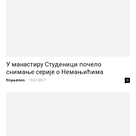
У манастиру Студеници почело
снимање серије о Немањићима
filipadmin
-
13.07.2017.
0