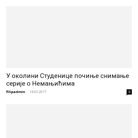
У околини Студенице почиње снимање
серије о Немањићима
filipadmin
-
14.03.2017.
0