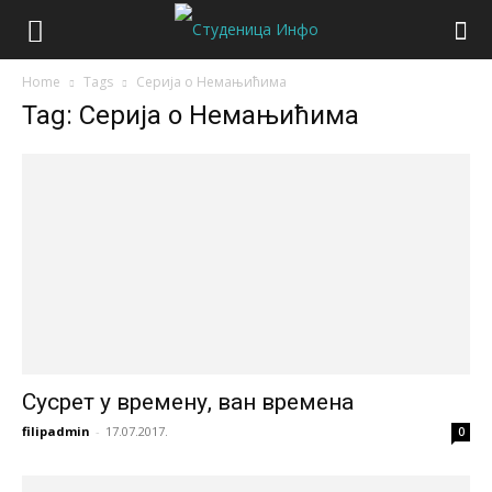
Home
Tags
Серија о Немањићима
Tag: Серија о Немањићима
Сусрет у времену, ван времена
filipadmin
-
17.07.2017.
0