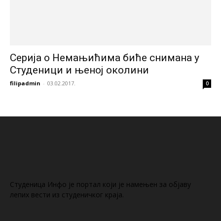
Серија о Немањићима биће снимана у
Студеници и њеној околини
filipadmin
-
03.02.2017.
0
Студеница Инфо је портал који је намењен за објaву
лепих вести из студеничког краја.