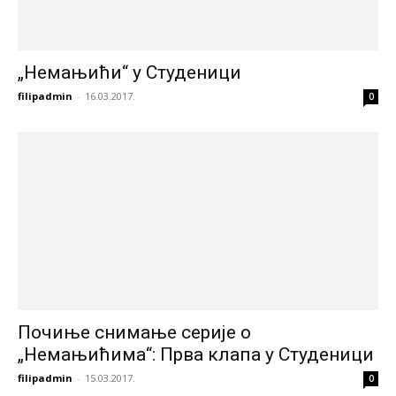
„Немањићи“ у Студеници
filipadmin
-
16.03.2017.
0
Почиње снимање серије о
„Немањићима“: Прва клапа у Студеници
filipadmin
-
15.03.2017.
0