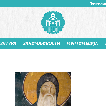
Ћирили
КУЛТУРА
ЗАНИМЉИВОСТИ
МУЛТИМЕДИЈА
Студеница
Инфо