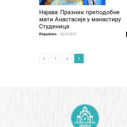
Најава: Празник преподобне
мати Анастасије у манастиру
Студеница
filipadmin
-
02.07.2017.
1
2
3