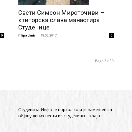
Свети Симеон Мироточиви –
ктиторска слава манастира
Студенице
filipadmin
-
18.02.2017.
0
0
Page 3 of 3
Студеница Инфо је портал који је намењен за
објaву лепих вести из студеничког краја.