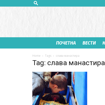
ПОЧЕТНА
ВЕСТИ
Home
Tags
слава манастира
Tag: слава манастира