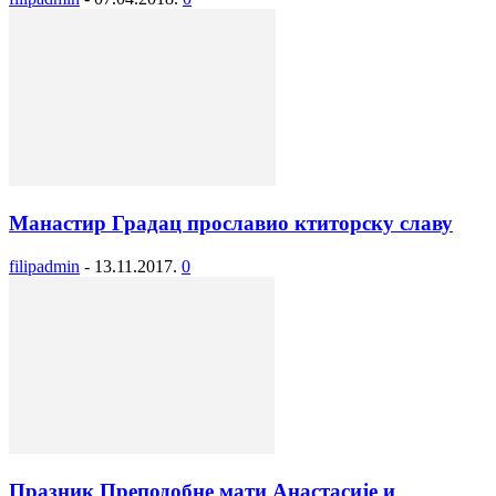
Манастир Градац прославио ктиторску славу
filipadmin
-
13.11.2017.
0
Празник Преподобне мати Анастасије и