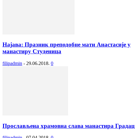
Најава: Празник преподобне мати Анастасије у
манастиру Студеница
filipadmin
-
29.06.2018.
0
Прослављена храмовна слава манастира Градац
filipadmin
-
07.04.2018.
0