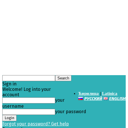
Sign in
Welcome! Log into your
Ћирилица
|
Latinica
account
РУССКИЙ
ENGLISH
your
username
your password
Forgot your password? Get help