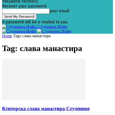
Password recovery
Recover your password
your email
A password will be e-mailed to you.
Студеница Инфо
Home
Tags
слава манастира
Tag: слава манастира
Ктиторска слава манастира Студенице