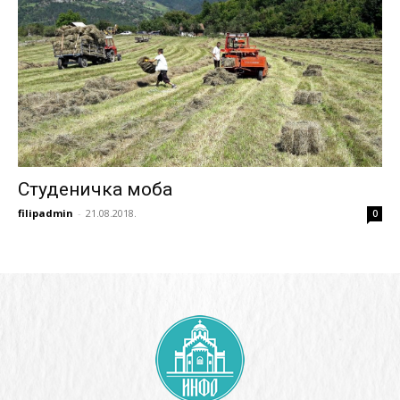
Студеничка моба
filipadmin
-
21.08.2018.
0