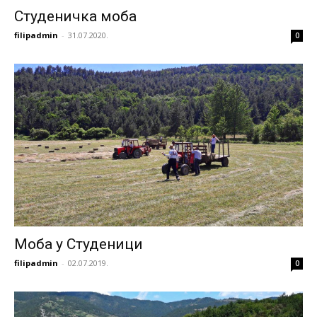
Студеничка моба
filipadmin
-
31.07.2020.
0
Моба у Студеници
filipadmin
-
02.07.2019.
0