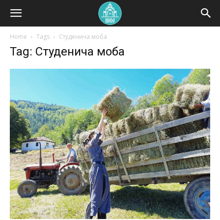
Home
Tags
Студенича моба
Tag: Студенича моба