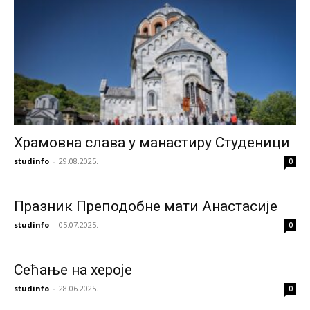
Храмовна слава у манастиру Студеници
studinfo
-
29.08.2025.
0
Празник Преподобне мати Анастасије
studinfo
-
05.07.2025.
0
Сећање на хероје
studinfo
-
28.06.2025.
0