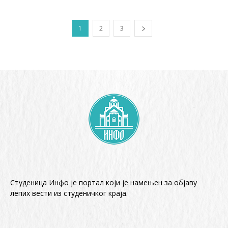
1
2
3
Студеница Инфо је портал који је намењен за објaву
лепих вести из студеничког краја.