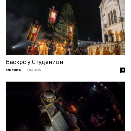
Васкрс у Студеници
studinfo
-
14.04.2026.
0