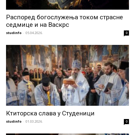
Распоред богослужења током страсне
седмице и на Васкрс
studinfo
-
05.04.2026.
0
Ктиторска слава у Студеници
studinfo
-
01.03.2026.
0