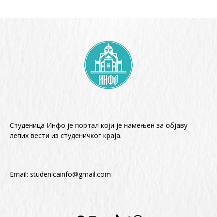
Студеница Инфо је портал који је намењен за објaву
лепих вести из студеничког краја.
Email:
studenicainfo@gmail.com