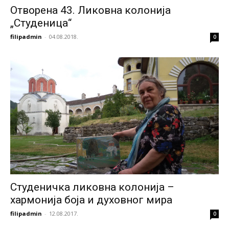
Отворена 43. Ликовна колонија
„Студеница“
filipadmin
-
04.08.2018.
0
Студеничка ликовна колонија –
хармонија боја и духовног мира
filipadmin
-
12.08.2017.
0