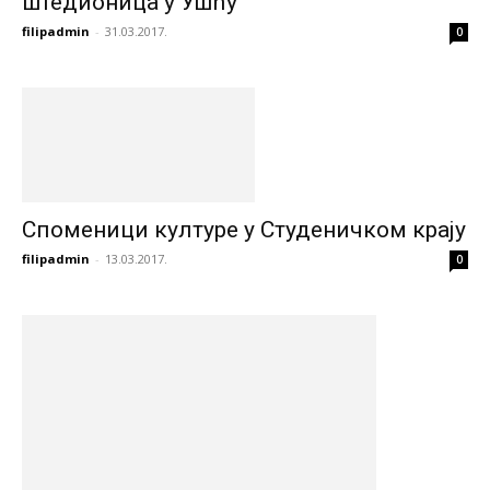
штедионица у Ушћу
filipadmin
-
31.03.2017.
0
Споменици културе у Студеничком крају
filipadmin
-
13.03.2017.
0