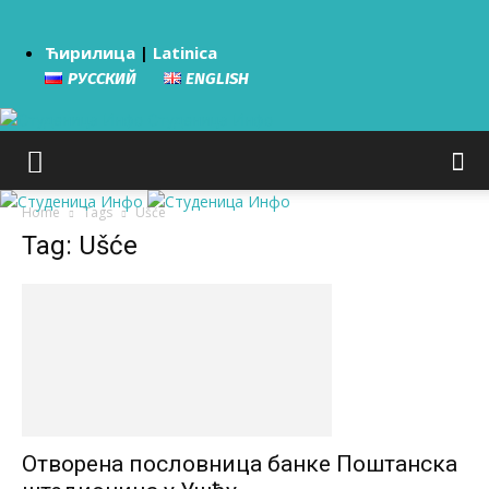
Ћирилица
|
Latinica
РУССКИЙ
ENGLISH
Студеница Инфо
Home
Tags
Ušće
Tag: Ušće
Отворена пословница банке Поштанска