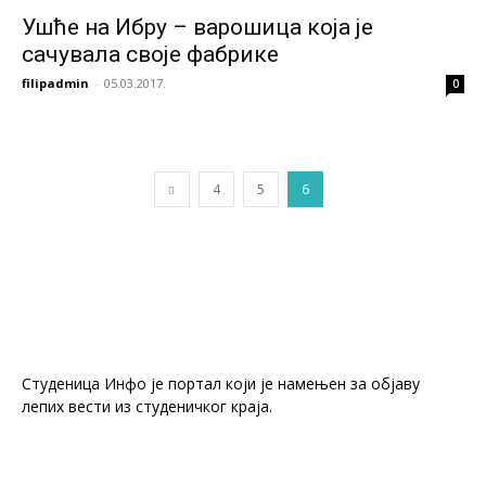
Ушће на Ибру – варошица која је
сачувала своје фабрике
filipadmin
-
05.03.2017.
0
4
5
6
Студеница Инфо је портал који је намењен за објaву
лепих вести из студеничког краја.