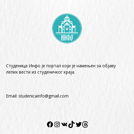
Студеница Инфо је портал који је намењен за објaву
лепих вести из студеничког краја.
Email:
studenicainfo@gmail.com
Facebook
Instagram
VK
TikTok
Twitter
Twitter