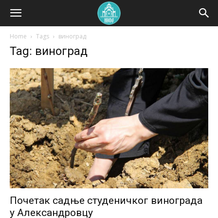
Home
Tags
виноград
Tag: виноград
Почетак садње студеничког винограда
у Александровцу