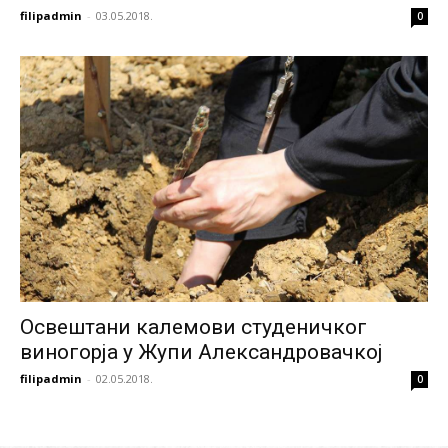
filipadmin
-
03.05.2018.
0
Освештани калемови студеничког
виногорја у Жупи Александровачкој
filipadmin
-
02.05.2018.
0