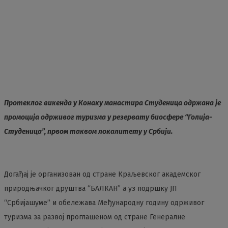
Протеклог викенда у Конаку манастира Студеница одржана је
промоција одрживог туризма у резервату биосфере “Голија-
Студеница”, првом таквом локалитету у Србији.
Догађај је организован од стране Краљевског академског
природњачког друштва “БАЛКАН” а уз подршку ЈП
“Србијашуме” и обележава Међународну годину одрживог
туризма за развој проглашеном од стране Генералне