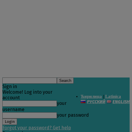
Sign in
Welcome! Log into your
Ћирилица
|
Latinica
account
РУССКИЙ
ENGLISH
your
username
your password
Forgot your password? Get help