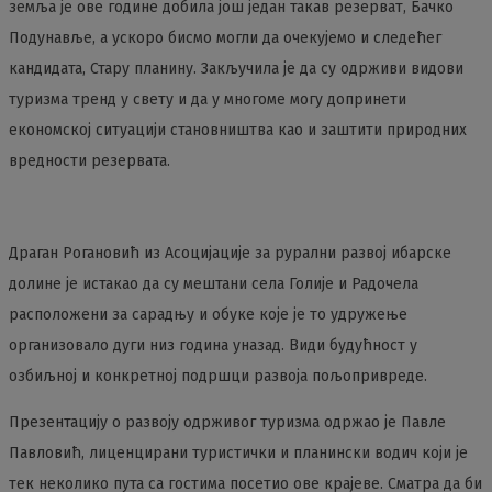
земља је ове године добила још један такав резерват, Бачко
Подунавље, а ускоро бисмо могли да очекујемо и следећег
кандидата, Стару планину. Закључила је да су одрживи видови
туризма тренд у свету и да у многоме могу допринети
економској ситуацији становништва као и заштити природних
вредности резервата.
Драган Рогановић из Асоцијацијe за рурални развој ибарске
долине је истакао да су мештани села Голије и Радочела
расположени за сарадњу и обуке које је то удружење
организовало дуги низ година уназад. Види будућност у
озбиљној и конкретној подршци развоја пољопривреде.
Презентацију о развоју одрживог туризма одржао је Павле
Павловић, лиценцирани туристички и планински водич који је
тек неколико пута са гостима посетио ове крајеве. Сматра да би