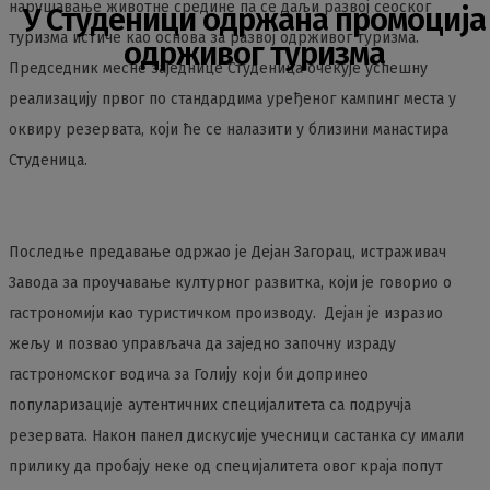
нарушавање животне средине па се даљи развој сеоског
У Студеници одржана промоција
туризма истиче као основа за развој одрживог туризма.
одрживог туризма
Председник месне заједнице Студеница очекује успешну
реализацију првог по стандардима уређеног кампинг места у
оквиру резервата, који ће се налазити у близини манастира
Студеница.
Последње предавање одржао је Дејан Загорац, истраживач
Завода за проучавање културног развитка, који је говорио о
гастрономији као туристичком производу. Дејан је изразио
жељу и позвао управљача да заједно започну израду
гастрономског водича за Голију који би допринео
популаризације аутентичних специјалитета са подручја
резервата. Након панел дискусије учесници састанка су имали
прилику да пробају неке од специјалитета овог краја попут