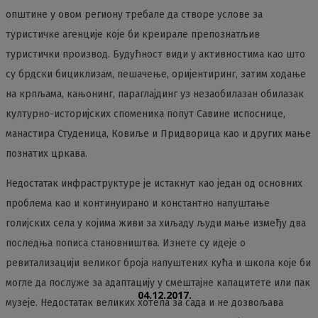
општине у овом региону требале да створе услове за
туристичке агенције које би креирале препознатљив
туристички производ. Будућност види у активностима као што
су брдски бициклизам, пешачење, оријентиринг, затим ходање
на крпљама, кањонинг, параглајдинг уз незаобилазан обилазак
културно-историјских споменика попут Савине испоснице,
манастира Студеница, Ковиље и Придворица као и других мање
познатих цркава.
Недостатак инфраструктуре је истакнут као један од основних
проблема као и континуирано и константно напуштање
голијских села у којима живи за хиљаду људи мање између два
последња пописа становништва. Изнете су идеје о
ревитализацији великог броја напуштених кућа и школа које би
могле да послуже за адаптацију у смештајне капацитете или пак
04.12.2017.
музеје. Недостатак великих хотела за сада и не дозвољава