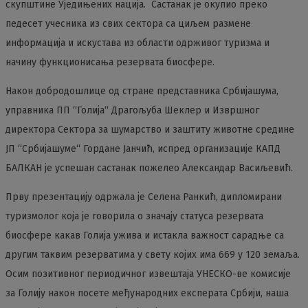
скупштине Уједињених нација. Састанак је окупио преко
педесет учесника из свих сектора са циљем размене
информација и искустава из области одрживог туризма и
начину функционисања резервата биосфере.
Након добродошлице од стране представника Србијашума,
управника ПП “Голија“ Драгољуба Шеклер и Извршног
директора Сектора за шумарство и заштиту животне средине
ЈП “Србијашуме“ Гордане Јанчић, испред организације КАПД
БАЛКАН је успешан састанак пожелео Александар Васиљевић.
Прву презентацију одржала је Селена Ранкић, дипломирани
туризмолог која је говорила о значају статуса резервата
биосфере какав Голија ужива и истакла важност сарадње са
другим таквим резерватима у свету којих има 669 у 120 земаља.
Осим позитивног периодичног извештаја УНЕСКО-ве комисије
за Голију након посете међународних експерата Србији, наша