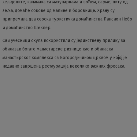
хељдопите, качамака са махунаркама и воћем, сарме, питу од
зеља, домаће сокове од малине и боровнице. Храну су
припремила два сеоска туристичка домаћинства Пансион Небо
и домаћинство Шеклер.
Сви учесници скупа искористили су јединствену прилику за
обилазак богате манастирске ризнице као и обиласка
манастирског комплекса са Богородичином црквом у којој је
недавно завршена рестаурација неколико важних фресака.