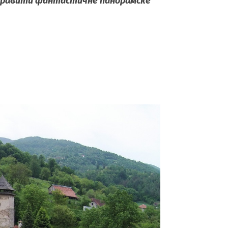
направити фантастичнe панорамскe