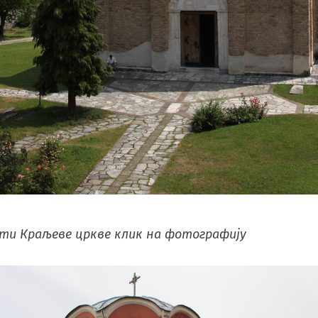
ти Краљеве цркве клик на фотографију