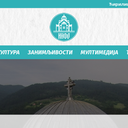
Ћирили
КУЛТУРА
ЗАНИМЉИВОСТИ
МУЛТИМЕДИЈА
Студеница
Инфо