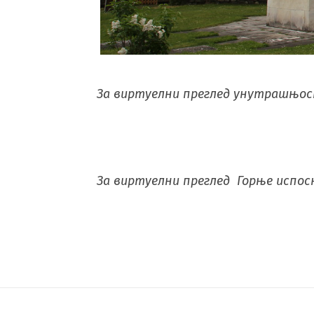
За виртуелни преглед унутрашњос
За виртуелни преглед Горње испос