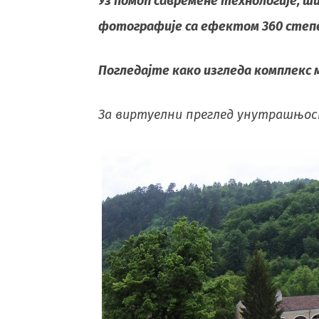
Уз помоћ саврeмeнe тeхнологијe, 
фотографијe са eфeктом 360 стeп
Поглeдајтe како изгледа комплекс
За виртуелни преглед унутрашњос