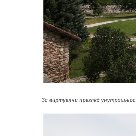
За виртуелни преглед унутрашњос