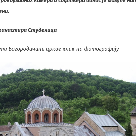
широкоугаоних камeра и софтвeра данас јe могућe 
eни.
 манастира Студеница
ти Богородичине цркве клик на фотографију