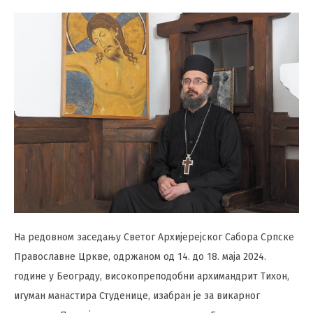
На редовном заседању Светог Архијерејског Сабора Српске
Православне Цркве, одржаном од 14. до 18. маја 2024.
године у Београду, високопреподобни архимандрит Тихон,
игуман манастира Студенице, изабран је за викарног