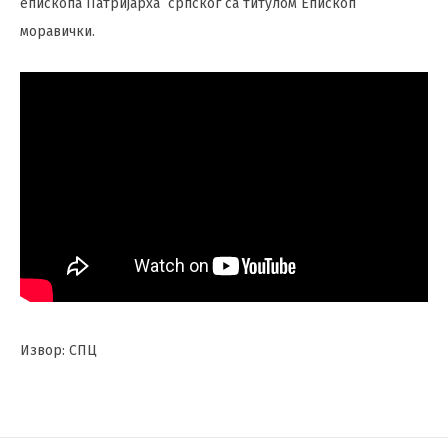
епископа Патријарха српског са титулом Епископ
моравички.
Извор: СПЦ