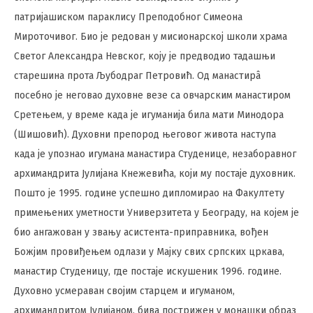
патријашиском параклису Преподобног Симеона
Мироточивог. Био је редован у мисионарској школи храма
Светог Александра Невског, коју је предводио тадашњи
старешина прота Љубодраг Петровић. Од манастирâ
посебно је неговао духовне везе са овчарским манастиром
Сретењем, у време када је игуманија била мати Минодора
(Шишовић). Духовни препород његовог живота наступа
када је упознао игумана манастира Студенице, незаборавног
архимандрита Јулијана Кнежевића, који му постаје духовник.
Пошто је 1995. године успешно дипломирао на Факултету
примењених уметности Универзитета у Београду, на којем је
био ангажован у звању асистента-приправника, вођен
Божјим провиђењем одлази у Мајку свих српских цркава,
манастир Студеницу, где постаје искушеник 1996. године.
Духовно усмераван својим старцем и игуманом,
архимандритом Јулијаном, бива пострижен у монашки образ