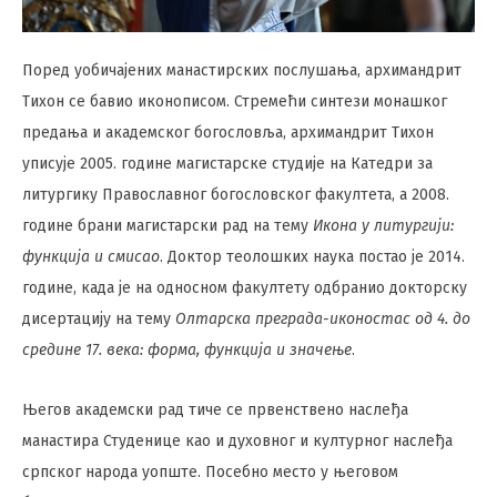
Поред уобичајених манастирских послушања, архимандрит
Тихон се бавио иконописом. Стремећи синтези монашког
предања и академског богословља, архимандрит Тихон
уписује 2005. године магистарске студије на Катедри за
литургику Православног богословског факултета, а 2008.
године брани магистарски рад на тему
Икона у литургији:
функција и смисао
. Доктор теолошких наука постао је 2014.
године, када је на односном факултету одбранио докторску
дисертацију на тему
Олтарска преграда-иконостас од 4. до
средине 17. века: форма, функција и значење
.
Његов академски рад тиче се првенствено наслеђа
манастира Студенице као и духовног и културног наслеђа
српског народа уопште. Посебно место у његовом