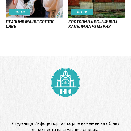
ВЕСТИ
ВЕСТИ
ПРАЗНИК МАЈКЕ СВЕТОГ
КРСТОВИ НА ВОЈНИЧКОЈ
САВЕ
КАПЕЛИ НА ЧЕМЕРНУ
Студеница Инфо је портал који је намењен за објaву
лепих вести из студеничког краја.