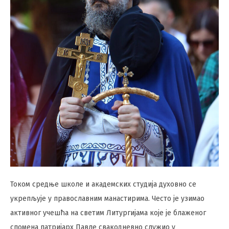
Током средње школе и академских студија духовно се
укрепљује у православним манастирима. Често је узимао
активног учешћа на светим Литургијама које је блаженог
спомена патријарх Павле свакодневно служио у