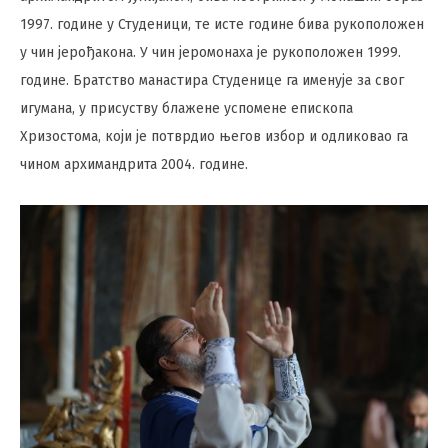
1997. године у Студеници, те исте године бива рукоположен
у чин јерођакона. У чин јеромонаха је рукоположен 1999.
године. Братство манастира Студенице га именује за свог
игумана, у присуству блажене успомене епископа
Хризостома, који је потврдио његов избор и одликовао га
чином архимандрита 2004. године.