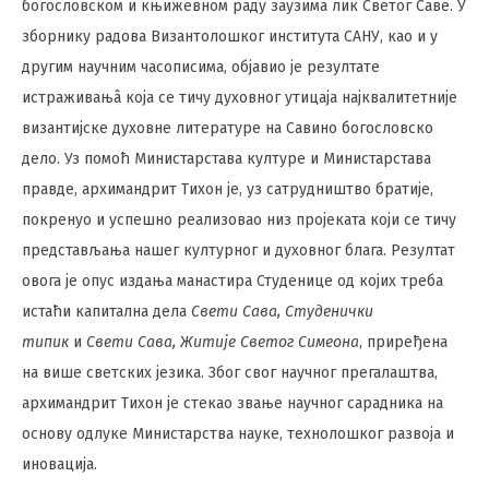
богословском и књижевном раду заузима лик Светог Саве. У
зборнику радова Византолошког института САНУ, као и у
другим научним часописима, објавио је резултате
истраживањâ која се тичу духовног утицаја најквалитетније
византијске духовне литературе на Савино богословско
дело. Уз помоћ Министарстава културе и Министарстава
правде, архимандрит Тихон је, уз сатрудништво братије,
покренуо и успешно реализовао низ пројеката који се тичу
представљања нашег културног и духовног блага. Резултат
овога је опус издања манастира Студенице од којих треба
истаћи капитална дела
Свети Сава, Студенички
типик
и
Свети Сава, Житије Светог Симеона
, приређена
на више светских језика. Због свог научног прегалаштва,
архимандрит Тихон је стекао звање научног сарадника на
основу одлуке Министарства науке, технолошког развоја и
иновација.