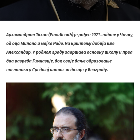
Архимандрит Тихон (Ракићевић) је рођен 1971. године у Чачку,
од оца Милана и мајке Раде. На крштењу добија име
Александар. У родном граду завршава основну школу и прва
два разреда Гимназије, док своје даље образовање
наставља у Средњој школи за дизајн у Београду.