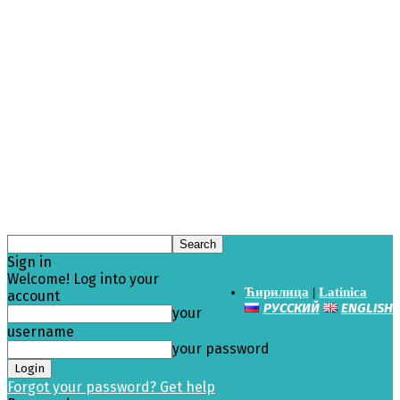
Sign in
Welcome! Log into your
Ћирилица
|
Latinica
account
РУССКИЙ
ENGLISH
your
username
your password
Forgot your password? Get help