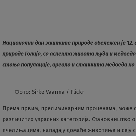
Национални дан заштите природе обележен је 12. 
природе Голија, са аспекта живота људи и медведа
стања популације, ареала и станишта медведа на 
Фото: Sirke Vaarma / Flickr
Према првим, прелиминарним проценама, може се 
различитих узрасних категорија. Становништво ов
пчелињацима, нападају домаће животиње и сеју с