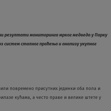
ени резултати мониторинга мрког медведа у Парку
оз систем сталног праћења и анализу укупног
 или повремено присутних јединки оба пола и
илазе кућама, а често праве и велике штете у