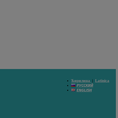
Ћирилица
|
Latinica
РУССКИЙ
ENGLISH