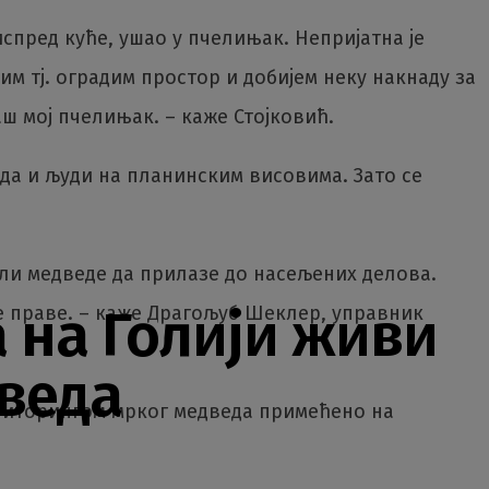
спред куће, ушао у пчелињак. Непријатна је
м тј. оградим простор и добијем неку накнаду за
аш мој пчелињак. – каже Стојковић.
да и људи на планинским висовима. Зато се
ли медведе да прилазе до насељених делова.
 на Голији живи
е праве. – каже Драгољуб Шеклер, управник
дведа
мониторингом мрког медведа примећено на