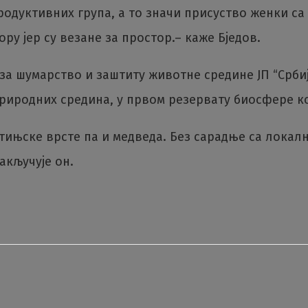
одуктивних група, а то значи присуство женки са
ру јер су везане за простор.– каже Бједов.
за шумарство и заштиту животне средине ЈП “Срби
природних средина, у првом резервату биосфере ко
отињске врсте па и медведа. Без сарадње са лока
акључује он.