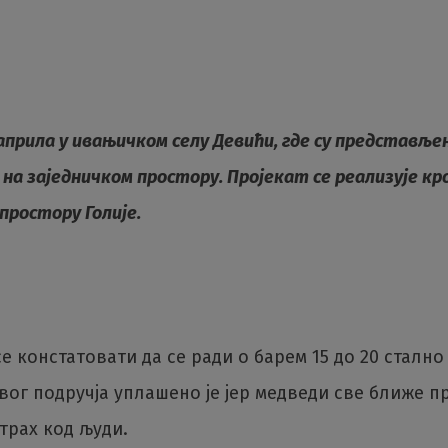
априла у ивањичком селу Девићи, где су представљ
 на заједничком простору. Пројекат се реализује кр
простору Голије.
констатовати да се ради о барем 15 до 20 стално
ог подручја уплашено је јер медведи све ближе пр
трах код људи.