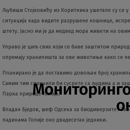
Љубиши Стојковићу из Коритника ушетале су се у 
ситуација када видите разрушене кошнице, испрев
штету. Јасно ми је да медвед мора живети на ови
Управо је циљ свих који се баве заштитом прир
опремају хранилишта за ове животиње како се не
Планирано је да поставимо довољан број хранил
Мониторинго
Самим тим спречили би сусрете са људима а и з
Парка природе Голија.
о
Владан Бједов, шеф Одсека за биодиверзитет Зав
падинама Голије око двадесетак једники.