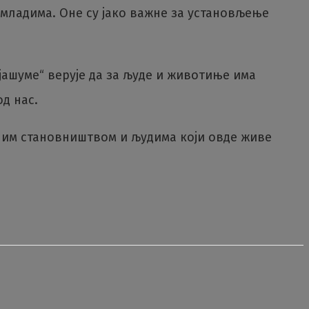
 младима. Оне су јако важне за установљење
јашуме“ верује да за људе и животиње има
д нас.
лним становништвом и људима који овде живе