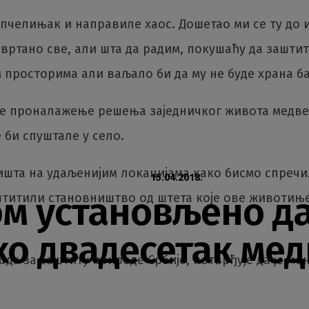
пчелињак и направиле хаос. Дошетао ми се ту до и
ртано све, али шта да радим, покушаћу да заштити
м просторима али ваљало би да му не буде храна б
оде проналажење решења заједничког живота медве
 би спуштале у село.
ишта на удаљенијим локацијама како бисмо спречи
15.04.2018.
м установљено да
аштитили становништво од штета које ове животињ
ко двадесетак ме
ода за заштиту природе Србије, потврђује да је 