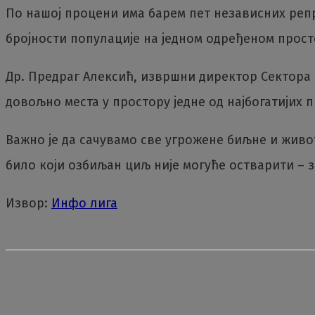
По нашој процени има барем пет независних репр
бројности популације на једном одређеном просто
Др. Предраг Алексић, извршни директор Сектора 
довољно места у простору једне од најбогатијих 
Важно је да сачувамо све угрожене биљне и жив
било који озбиљан циљ није могуће остварити – з
Извор:
Инфо лига
Share