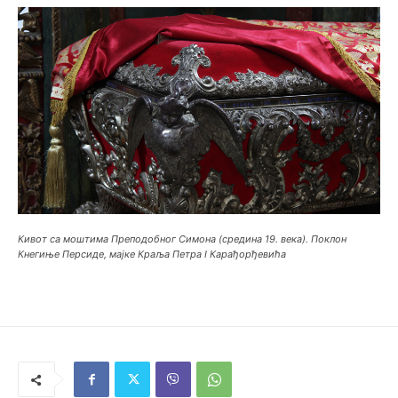
Кивот са моштима Преподобног Симона (средина 19. века). Поклон
Кнегиње Персиде, мајке Краља Петра I Карађорђевића