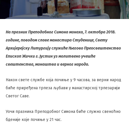
На празник Преподобног Симона мoнаха, 7. октобра 2018.
године, поводом славе манастира Студенице, Свету
Архијерејску Литургију служиће Његово Преосвештенство
Епископ Жички г. Јустин уз молитвено учешће
свештенства, монаштва и верног народа.
Након свете службе која почиње у 9 часова, за верни народ
биће приређена трпеза љубави у манастирској трпезарији
Светог Саве.
Уочи празника Преподобног Симона биће служно свеноћно
бденије које почиње у 21 час.