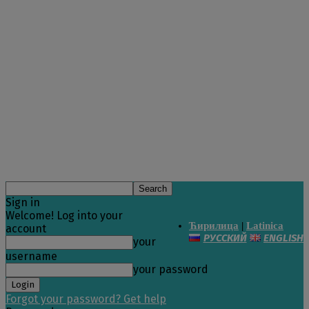
Sign in
Welcome! Log into your
Ћирилица
|
Latinica
account
РУССКИЙ
ENGLISH
your
username
your password
Forgot your password? Get help