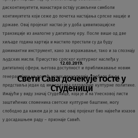
дисконтинуитети, манастири остају усамљени симболи
континуитета који сеже до почетка настајања српске нације и
државе. Овај пројекат настао је у доба цивилизацијске
транзиције из аналогне у дигиталну еру. После више од две
хиљаде година хартија и мастило престали су да буду
доминантни инструмент, како за изражавање, тако и за спознају
људских мисли. Присуство српског културног наслеђа у
12.03.2019.
дигиталној сфери, његова доступност и приближавање новим
Свети Сава дочекује госте у
генерацијама уз помоћ нових технологија, требало би да
представља један од императива одговорне културне политике.
Студеници
Имајући у виду значај Студенице, која је и на Унесковој листи
заштићених споменика светске културне баштине, могу
слободно да кажем да је за нас овај пројекат био највећи изазов
у досадашњем раду – признаје Савић.