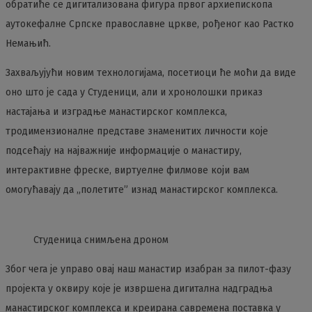
обратиће се дигитализована фигура првог архиепископа
аутокефалне Српске православне цркве, рођеног као Растко
Немањић.
Захваљујући новим технологијама, посетиоци ће моћи да виде
оно што је сада у Студеници, али и хронолошки приказ
настајања и изградње манастирског комплекса,
тродимензионалне представе знаменитих личности које
подсећају на најважније информације о манастиру,
интерактивне фреске, виртуелне филмове који вам
омогућавају да „полетите” изнад манастирског комплекса.
Студеница снимљена дроном
Због чега је управо овај наш манастир изабран за пилот-фазу
пројекта у оквиру које је извршена дигитална надградња
манастирског комплекса и креирана савремена поставка у