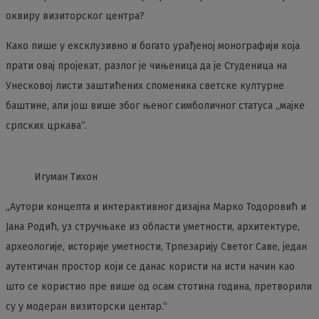
оквиру визиторског центра?
Како пише у ексклузивно и богато урађеној монографији која
прати овај пројекат, разлог је чињеница да је Студеница на
Унесковој листи заштићених споменика светске културне
баштине, али још више због њеног симболичног статуса „мајке
српских цркава”.
Игуман Тихон
„Аутори концепта и интерактивног дизајна Марко Тодоровић и
Јана Родић, уз стручњаке из области уметности, архитектуре,
археологије, историје уметности, Трпезарију Светог Саве, један
аутентичан простор који се данас користи на исти начин као
што се користио пре више од осам стотина година, претворили
су у модеран визиторски центар.“