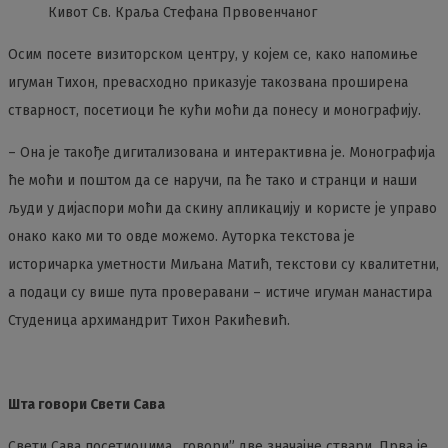
Кивот Св. Краља Стефана Првовенчаног
Осим посете визиторском центру, у којем се, како напомиње
игуман Тихон, превасходно приказује такозвана проширена
стварност, посетиоци ће кући моћи да понесу и монографију.
– Она је такође дигитализована и интерактивна је. Монографија
ће моћи и поштом да се наручи, па ће тако и странци и наши
људи у дијаспори моћи да скину апликацију и користе је управо
онако како ми то овде можемо. Ауторка текстова је
историчарка уметности Миљана Матић, текстови су квалитетни,
а подаци су више пута проверавани – истиче игуман манастира
Студеница архимандрит Тихон Ракићевић.
Шта говори Свети Сава
Свети Сава посетиоцима „говори” две значајне ствари. Прва је