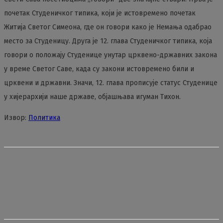
почетак Студеничког типика, који је истовремено почетак
Житија Светог Симеона, где он говори како је Немања одабрао
место за Студеницу. Друга је 12. глава Студеничког типика, која
говори о положају Студенице унутар црквено-државних закона
у време Светог Саве, када су закони истовремено били и
црквени и државни. Значи, 12. глава прописује статус Студенице
у хијерархији наше државе, објашњава игуман Тихон.
Извор:
Политика