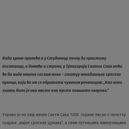
Када гране пролеће и у Студеницу почну да пристижу
посетиоци, и домаћи и страни, у Трпезарији Светог Саве моћи
ће да виде нешто сасвим ново – статуу некадашњег српског
принца, који ће им се обратити чувеном реченицом: „Као што
знате, било је ово место као пусто ловиште зверова.”
Управо је на овај начин Свети Сава 1208. године писао о почетку
градње „мајке српских цркава”, а свим путницима намерницима