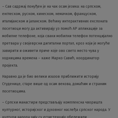
– Сав садржај понуђен је на чак осам језика: на српском,
енглеском, руском, кинеском, немачком, француском,
италијанском и јапанском. Већину интерактивних експоната
посетиоци могу да активирају уз помоћ АР апликације за
мобилне телефоне, која сваки мобилни телефон потенцијално
претвара у својеврсни дигитални портал, кроз који је могуће
завирити и оживети приче које ово свето место чува у
ходницима времена – каже Марко Савић, координатор
пројекта.
Наравно да је био велики изазов приближити историју
Студенице, старе више од осам векова, домаћим и страним
посетиоцима.
– Српски манастири представљају комплексна чворишта
културног, историјског и духовног наслеђа српског народа. У
култури народа чију су егзистенцију обележили