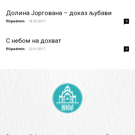
Долина Јоргована – доказ љубави
filipadmin
-
18.03.2017.
0
С небом на дохват
filipadmin
-
22.01.2017.
0