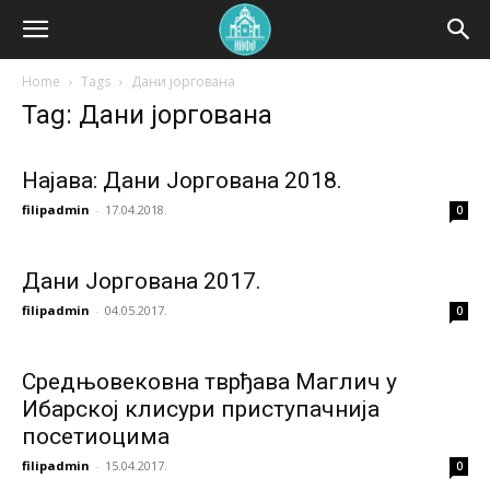
Home
Tags
Дани јоргована
Tag: Дани јоргована
Најава: Дани Јоргована 2018.
filipadmin
-
17.04.2018.
0
Дани Јоргована 2017.
filipadmin
-
04.05.2017.
0
Средњовековна тврђава Маглич у
Ибарској клисури приступачнија
посетиоцима
filipadmin
-
15.04.2017.
0