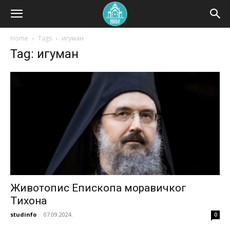
Home
Tags
игуман
Tag: игуман
Животопис Епископа моравичког
Тихона
studinfo
-
07.09.2024.
0