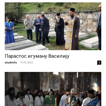
Парастос игуману Василију
studinfo
-
19.09.2023.
0