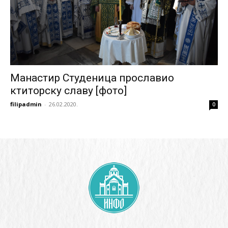
Манастир Студеница прославио
ктиторску славу [фото]
filipadmin
-
26.02.2020.
0