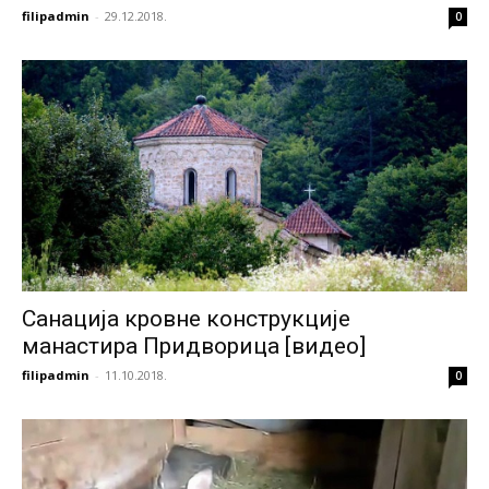
filipadmin
-
29.12.2018.
0
Санација кровне конструкције
манастира Придворица [видео]
filipadmin
-
11.10.2018.
0