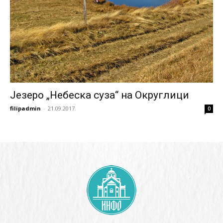
Језеро „Небеска суза“ на Округлици
filipadmin
-
21.09.2017.
0