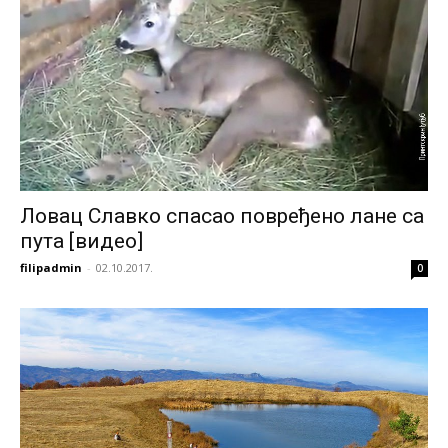
Ловац Славко спасао повређено лане са
пута [видео]
filipadmin
-
02.10.2017.
0