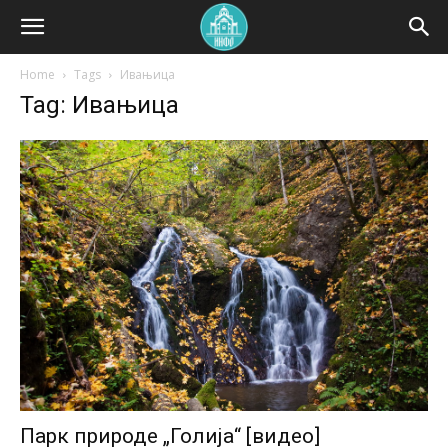
Home
Tags
Ивањица
Tag: Ивањица
Парк природе „Голија“ [видео]