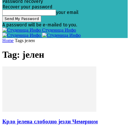
Password recovery
Recover your password
your email
A password will be e-mailed to you.
Студеница Инфо
Home
Tags
јелен
Tag: јелен
Крдо јелена слободно језди Чемерном