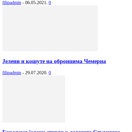
filipadmin
-
06.05.2021.
0
Јелени и кошуте на обронцима Чемерна
filipadmin
-
29.07.2020.
0