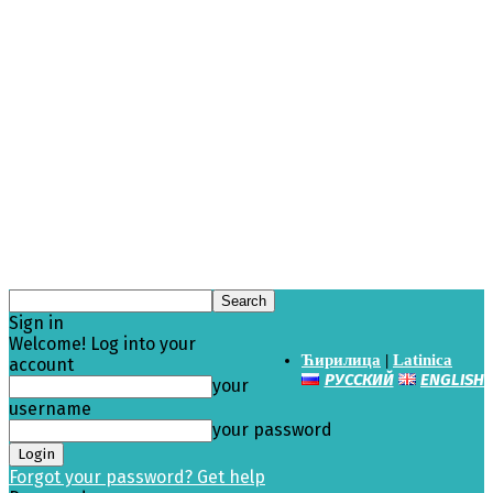
Sign in
Welcome! Log into your
Ћирилица
|
Latinica
account
РУССКИЙ
ENGLISH
your
username
your password
Forgot your password? Get help