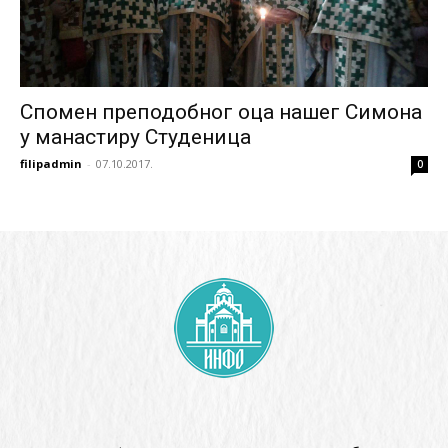
Спомен преподобног оца нашег Симона
у манастиру Студеница
filipadmin
-
07.10.2017.
0