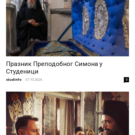
Празник Преподобног Симона у
Студеници
studinfo
-
07.10.2024.
0