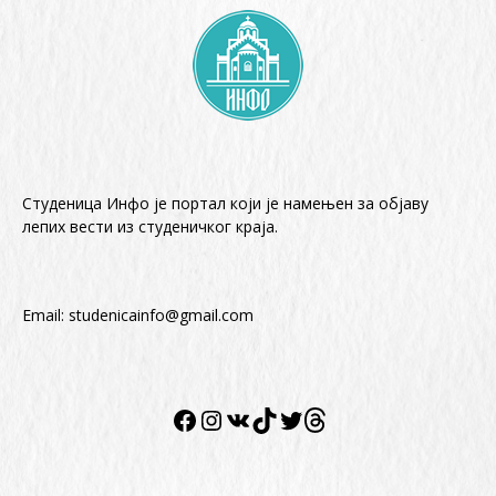
Студеница Инфо је портал који је намењен за објaву
лепих вести из студеничког краја.
Email:
studenicainfo@gmail.com
Facebook
Instagram
VK
TikTok
Twitter
Twitter