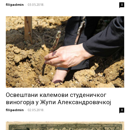
filipadmin
-
03.05.2018.
0
Освештани калемови студеничког
виногорја у Жупи Александровачкој
filipadmin
-
02.05.2018.
0