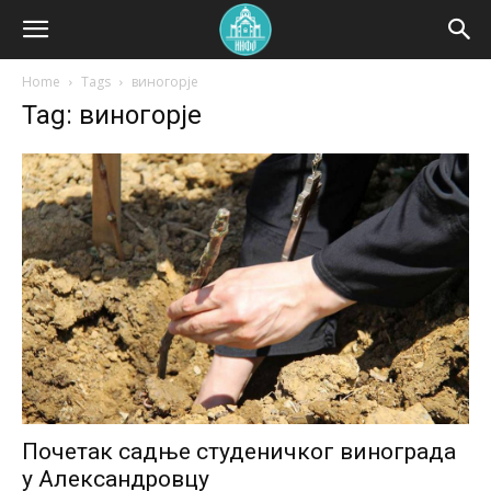
Home
Tags
виногорје
Tag: виногорје
Почетак садње студеничког винограда
у Александровцу