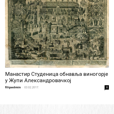
Манастир Студеница обнавља виногорје
у Жупи Александровачкој
filipadmin
-
03.02.2017.
0