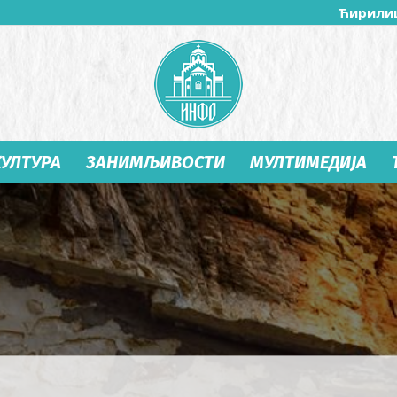
Ћирили
КУЛТУРА
ЗАНИМЉИВОСТИ
МУЛТИМЕДИЈА
Студеница
Инфо