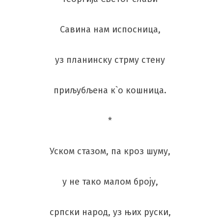
Савина нам испосница,
уз планинску стрму стену
приљубљена к`о кошница.
*
Уском стазом, па кроз шуму,
у не тако малом броју,
српски народ, уз њих руски,