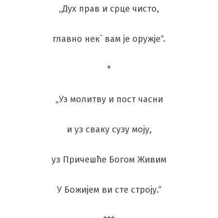
„Дух прав и срце чисто,
главно нек` вам је оружје“.
*
„Уз молитву и пост часни
и уз сваку сузу моју,
уз Причешће Богом Живим
У Божијем ви сте строју.“