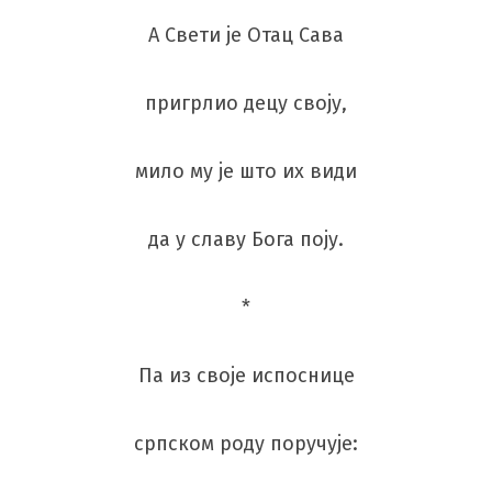
А Свети је Отац Сава
пригрлио децу своју,
мило му је што их види
да у славу Бога поју.
*
Па из своје испоснице
српском роду поручује: