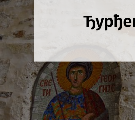
Ђурђев