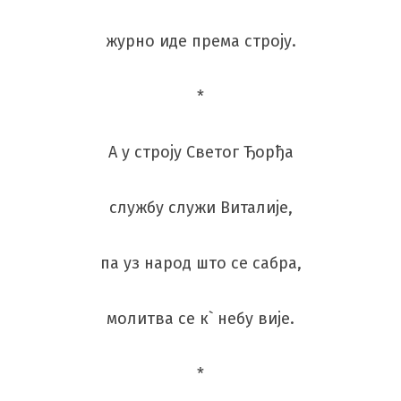
журно иде према строју.
*
А у строју Светог Ђорђа
службу служи Виталије,
па уз народ што се сабра,
молитва се к` небу вије.
*